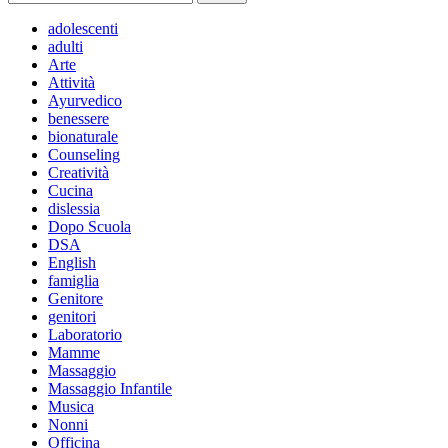
per:
adolescenti
adulti
Arte
Attività
Ayurvedico
benessere
bionaturale
Counseling
Creatività
Cucina
dislessia
Dopo Scuola
DSA
English
famiglia
Genitore
genitori
Laboratorio
Mamme
Massaggio
Massaggio Infantile
Musica
Nonni
Officina