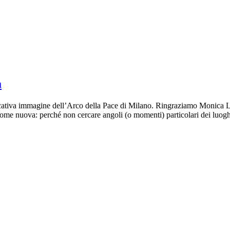
à
ativa immagine dell’Arco della Pace di Milano. Ringraziamo Monica Linn
e come nuova: perché non cercare angoli (o momenti) particolari dei luog