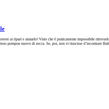
le
re ai ripari e aiutarlo! Visto che è praticamente impossibile ritrovarlo
ficioso pompon nuovo di zecca. Se, poi, non vi riuscisse d’incontrare B