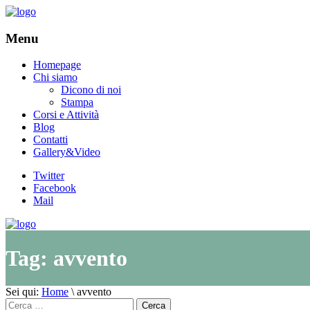
Menu
Homepage
Chi siamo
Dicono di noi
Stampa
Corsi e Attività
Blog
Contatti
Gallery&Video
Twitter
Facebook
Mail
Tag:
avvento
Sei qui:
Home
\
avvento
Cerca