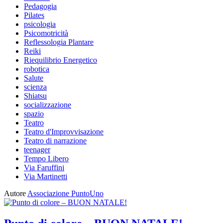
Pedagogia
Pilates
psicologia
Psicomotricità
Reflessologia Plantare
Reiki
Riequilibrio Energetico
robotica
Salute
scienza
Shiatsu
socializzazione
spazio
Teatro
Teatro d'Improvvisazione
Teatro di narrazione
teenager
Tempo Libero
Via Faruffini
Via Martinetti
Autore
Associazione PuntoUno