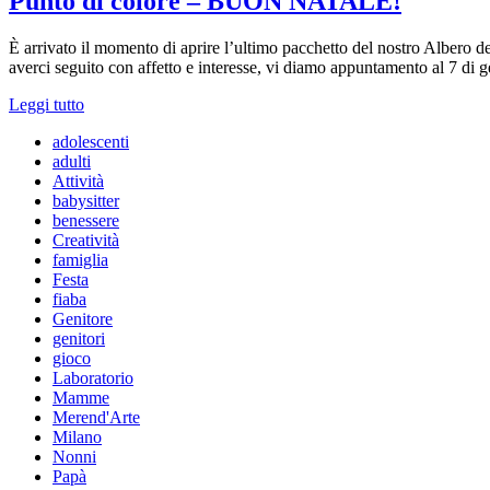
Punto di colore – BUON NATALE!
È arrivato il momento di aprire l’ultimo pacchetto del nostro Albero d
averci seguito con affetto e interesse, vi diamo appuntamento al 7 di
Leggi tutto
adolescenti
adulti
Attività
babysitter
benessere
Creatività
famiglia
Festa
fiaba
Genitore
genitori
gioco
Laboratorio
Mamme
Merend'Arte
Milano
Nonni
Papà