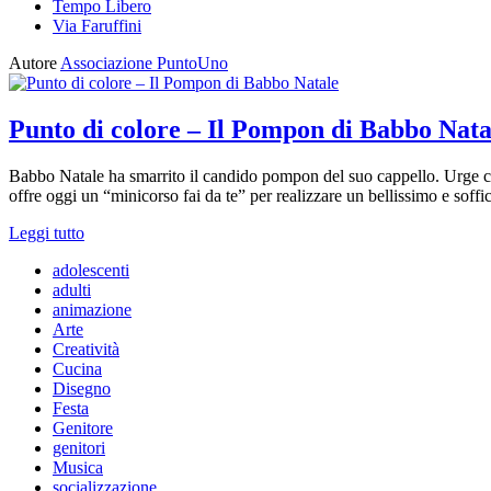
Tempo Libero
Via Faruffini
Autore
Associazione PuntoUno
Punto di colore – Il Pompon di Babbo Nata
Babbo Natale ha smarrito il candido pompon del suo cappello. Urge corre
offre oggi un “minicorso fai da te” per realizzare un bellissimo e sof
Leggi tutto
adolescenti
adulti
animazione
Arte
Creatività
Cucina
Disegno
Festa
Genitore
genitori
Musica
socializzazione