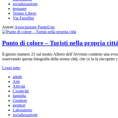
socializzazione
teenager
Tempo Libero
Via Faruffini
Autore
Associazione PuntoUno
Punto di colore – Turisti nella propria citt
Il giorno numero 21 sul nostro Albero dell’Avvento contiene una evoc
osservando questa fotografia della nostra città, che ce la fa riscoprir
Leggi tutto
adulti
Arte
Attività
Creatività
famiglia
Genitore
genitori
Laboratorio
socializzazione