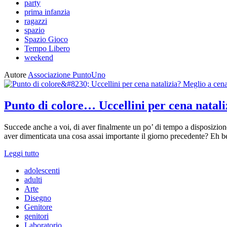
party
prima infanzia
ragazzi
spazio
Spazio Gioco
Tempo Libero
weekend
Autore
Associazione PuntoUno
Punto di colore… Uccellini per cena natal
Succede anche a voi, di aver finalmente un po’ di tempo a disposizione
aver dimenticata una cosa assai importante il giorno precedente? Eh b
Leggi tutto
adolescenti
adulti
Arte
Disegno
Genitore
genitori
Laboratorio