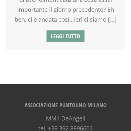
NONNI
importante il giorno precedente? Eh
PAPÀ
PARTY
beh, ci è andata così…ierì ci siamo […]
PRIMA INFANZIA
RAGAZZI
LEGGI TUTTO
SPAZIO
SPAZIO GIOCO
TEMPO LIBERO
WEEKEND
ASSOCIAZIONE PUNTOUNO MILANO
MM1 DeAngeli
tel. +39 392 8896606