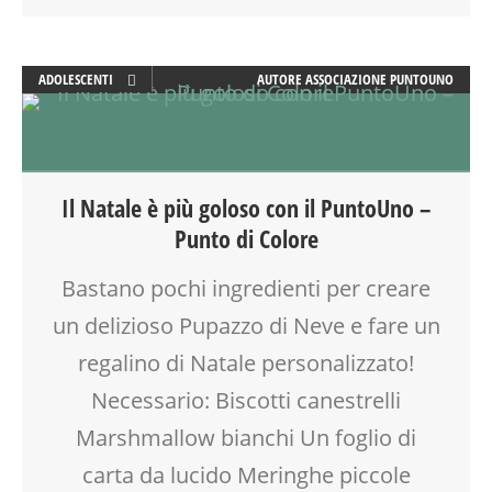
ADOLESCENTI
AUTORE
ASSOCIAZIONE PUNTOUNO
ADULTI
ALIMENTAZIONE
ARTE
ATTIVITÀ
Il Natale è più goloso con il PuntoUno –
CREATIVITÀ
Punto di Colore
CUCINA
DISEGNO
Bastano pochi ingredienti per creare
DOPO SCUOLA
un delizioso Pupazzo di Neve e fare un
FAMIGLIA
GENITORE
regalino di Natale personalizzato!
GENITORI
Necessario: Biscotti canestrelli
LABORATORIO
Marshmallow bianchi Un foglio di
MAMME
MOOD BOX
carta da lucido Meringhe piccole
SPAZIO