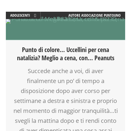
ADOLESCENTI
AUTORE
ASSOCIAZIONE PUNTOUNO
ADULTI
ATTIVITÀ
BABYSITTER
BENESSERE
Punto di colore… Uccellini per cena
CREATIVITÀ
natalizia? Meglio a cena, con… Peanuts
FAMIGLIA
FESTA
Succede anche a voi, di aver
FIABA
finalmente un po’ di tempo a
GENITORE
GENITORI
disposizione dopo aver corso per
GIOCO
settimane a destra e sinistra e proprio
LABORATORIO
nel momento di maggior tranquilità…ti
MAMME
MEREND'ARTE
svegli la mattina dopo e ti rendi conto
MILANO
di aver dimenticata una cosa assai