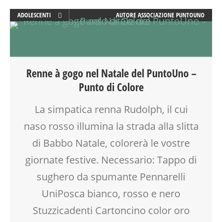
ADOLESCENTI
AUTORE
ASSOCIAZIONE PUNTOUNO
ARTE
ATTIVITÀ
CREATIVITÀ
DISEGNO
Renne à gogo nel Natale del PuntoUno –
FAMIGLIA
Punto di Colore
GENITORE
GENITORI
La simpatica renna Rudolph, il cui
LABORATORIO
naso rosso illumina la strada alla slitta
MAMME
MOOD BOX
di Babbo Natale, colorerà le vostre
SOCIALIZZAZIONE
giornate festive. Necessario: Tappo di
TEENAGER
sughero da spumante Pennarelli
TEMPO LIBERO
VACANZE
UniPosca bianco, rosso e nero
VIA FARUFFINI
Stuzzicadenti Cartoncino color oro
WORKSHOP