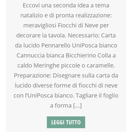
LABORATORIO
Eccovi una seconda idea a tema
MAMME
natalizio e di pronta realizzazione:
MOOD BOX
NONNI
meravigliosi Fiocchi di Neve per
TEENAGER
decorare la tavola. Necessario: Carta
TEMPO LIBERO
da lucido Pennarello UniPosca bianco
VIA FARUFFINI
WORKSHOP
Cannuccia bianca Bicchierino Colla a
caldo Meringhe piccole o caramelle.
Preparazione: Disegnare sulla carta da
lucido diverse forme di fiocchi di neve
con l’UniPosca bianco. Tagliare il foglio
a forma […]
LEGGI TUTTO