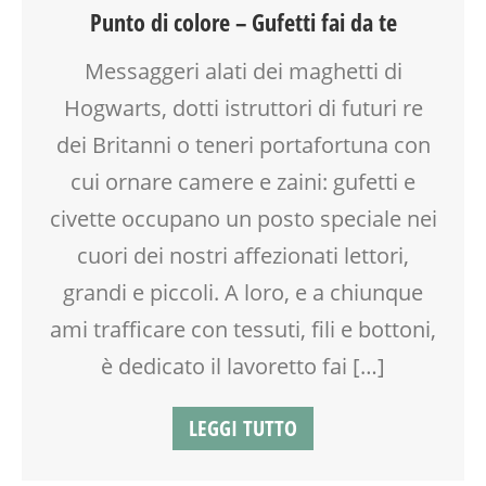
CREATIVITÀ
Punto di colore – Gufetti fai da te
DOPO SCUOLA
GENITORE
Messaggeri alati dei maghetti di
GENITORI
Hogwarts, dotti istruttori di futuri re
LABORATORIO
SOCIALIZZAZIONE
dei Britanni o teneri portafortuna con
TEENAGER
cui ornare camere e zaini: gufetti e
TEMPO LIBERO
civette occupano un posto speciale nei
TESSUTI
VIA FARUFFINI
cuori dei nostri affezionati lettori,
VIA MARTINETTI
grandi e piccoli. A loro, e a chiunque
ami trafficare con tessuti, fili e bottoni,
è dedicato il lavoretto fai […]
LEGGI TUTTO