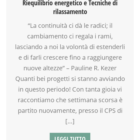
Riequilibrio energetico e Tecniche di
ROBOTICA
rilassamento
SALUTE
SCIENZA
“La continuità ci dà le radici; il
SHIATSU
SOCIALIZZAZIONE
cambiamento ci regala i rami,
SPAZIO
lasciando a noi la volontà di estenderli
TEATRO
e di farli crescere fino a raggiungere
TEATRO D'IMPROVVISAZIONE
TEATRO DI NARRAZIONE
nuove altezze” – Pauline R. Kezer
TEENAGER
Quanti bei progetti si stanno avviando
TEMPO LIBERO
in questo periodo! Con tanta gioia vi
VIA FARUFFINI
VIA MARTINETTI
raccontiamo che settimana scorsa è
partito nuovamente, presso il CPS di
[…]
LEGGI TUTTO