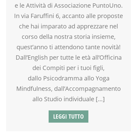
e le Attività di Associazione PuntoUno.
EDUCATORE
ENGLISH
In via Faruffini 6, accanto alle proposte
FAMIGLIA
che hai imparato ad apprezzare nel
FORMAZIONE
corso della nostra storia insieme,
GENITORE
GENITORI
quest’anno ti attendono tante novità!
INGLESE PER BAMBINI E RAGAZZI
Dall’English per tutte le età all’Officina
LABORATORIO
dei Compiti per i tuoi figli,
MAMME
MOVIMENTO
dallo Psicodramma allo Yoga
NEO-MAMME
Mindfulness, dall’Accompagnamento
NONNI
OFFICINA
allo Studio individuale […]
OPEN DAYS
PEDAGOGIA
LEGGI TUTTO
PITTURA
PSICOLOGIA
PUERICULTURA