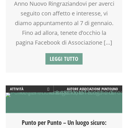
ENGLISH
Anno Nuovo Ringraziandovi per averci
FAMIGLIA
seguito con affetto e interesse, vi
GENITORE
diamo appuntamento al 7 di gennaio.
GENITORI
LABORATORIO
Fino ad allora, tenete d’occhio la
MAMME
pagina Facebook di Associazione […]
MASSAGGIO
MASSAGGIO INFANTILE
LEGGI TUTTO
MUSICA
NONNI
OFFICINA
PEDAGOGIA
PILATES
ATTIVITÀ
AUTORE
ASSOCIAZIONE PUNTOUNO
PSICOLOGIA
BENESSERE
PSICOMOTRICITÀ
CORSI E ATTIVITÀ
REFLESSOLOGIA PLANTARE
RIEQUILIBRIO ENERGETICO
REIKI
SHIATSU
Punto per Punto – Un luogo sicuro:
RIEQUILIBRIO ENERGETICO