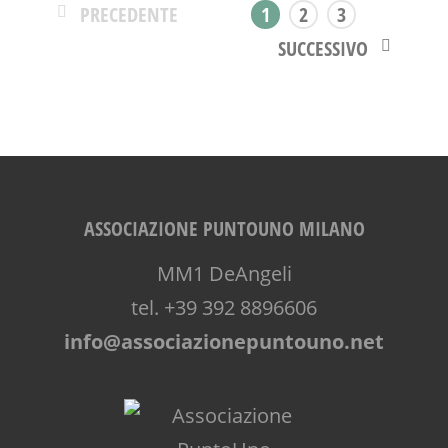
PRECEDENTE
1
2
3
SUCCESSIVO
ASSOCIAZIONE PUNTOUNO MILANO
MM1 DeAngeli
tel. +39 392 8896606
info@associazionepuntouno.net