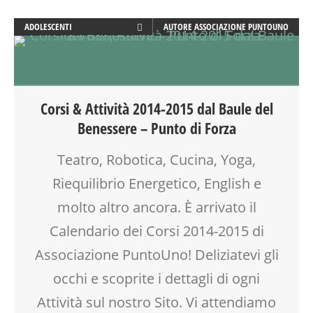
SALUTE
ADOLESCENTI
AUTORE
ASSOCIAZIONE PUNTOUNO
SCUOLA
ADULTI
SOCIALIZZAZIONE
ATTIVITÀ
SPAZIO
BENESSERE
TEENAGER
BIONATURALE
TEMPO LIBERO
Corsi & Attività 2014-2015 dal Baule del
CALENDARIO CORSI
VIA FARUFFINI
Benessere – Punto di Forza
CORSI CUCINA SMALL & XLARGE
CREATIVITÀ
Teatro, Robotica, Cucina, Yoga,
CUCINA
Riequilibrio Energetico, English e
DISLESSIA
DOPO SCUOLA
molto altro ancora. È arrivato il
DSA
Calendario dei Corsi 2014-2015 di
ENGLISH
Associazione PuntoUno! Deliziatevi gli
FAMIGLIA
GENITORE
occhi e scoprite i dettagli di ogni
GENITORI
Attività sul nostro Sito. Vi attendiamo
GIOCO