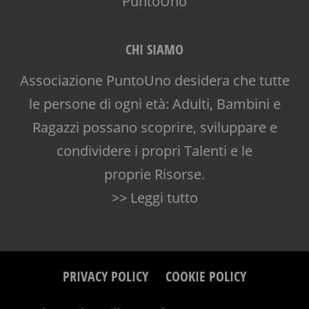
CHI SIAMO
Associazione PuntoUno desidera che tutte
le persone di ogni età: Adulti, Bambini e
Ragazzi possano scoprire, sviluppare e
condividere i propri Talenti e le
proprie Risorse.
>> Leggi tutto
PRIVACY POLICY
COOKIE POLICY