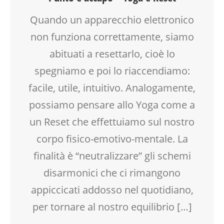
SALUTE
SPAZIO
Quando un apparecchio elettronico
TEMPO LIBERO
non funziona correttamente, siamo
VIA FARUFFINI
VIA MARTINETTI
abituati a resettarlo, cioè lo
spegniamo e poi lo riaccendiamo:
facile, utile, intuitivo. Analogamente,
possiamo pensare allo Yoga come a
un Reset che effettuiamo sul nostro
corpo fisico-emotivo-mentale. La
finalità è “neutralizzare” gli schemi
disarmonici che ci rimangono
appiccicati addosso nel quotidiano,
per tornare al nostro equilibrio […]