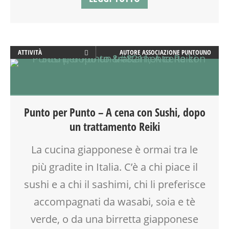
ATTIVITÀ
AUTORE
ASSOCIAZIONE PUNTOUNO
AYURVEDICO
BENESSERE
BIONATURALE
CUCINA
Punto per Punto – A cena con Sushi, dopo
GENITORE
un trattamento Reiki
MAMME
MASSAGGIO
La cucina giapponese è ormai tra le
NATUROPATIA
più gradite in Italia. C’è a chi piace il
NEO-MAMME
NONNI
sushi e a chi il sashimi, chi li preferisce
REFLESSOLOGIA PLANTARE
accompagnati da wasabi, soia e tè
RIEQUILIBRIO ENERGETICO
verde, o da una birretta giapponese
SALUTE