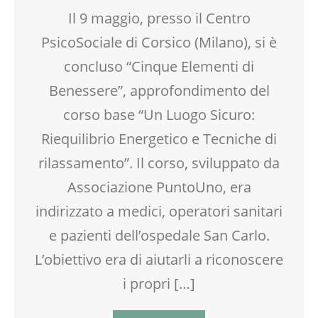
GENITORE
SALUTE
Il 9 maggio, presso il Centro
GENITORI
SCIENZA
PsicoSociale di Corsico (Milano), si è
MOOD BOX
SCUOLA
MOVIMENTO
concluso “Cinque Elementi di
SHIATSU
NATUROPATIA
SOCIALIZZAZIONE
Benessere”, approfondimento del
PEDAGOGIA
SPAZIO
corso base “Un Luogo Sicuro:
PSICOLOGIA
SPETTACOLO
RIEQUILIBRIO ENERGETICO
Riequilibrio Energetico e Tecniche di
TEATRO
SALUTE
TEATRO D'IMPROVVISAZIONE
rilassamento”. Il corso, sviluppato da
TEATRO
TECNOLOGIA
Associazione PuntoUno, era
TEATRO D'IMPROVVISAZIONE
TEENAGER
TEATRO DI NARRAZIONE
TEMPO LIBERO
indirizzato a medici, operatori sanitari
TEMPO LIBERO
VIA FARUFFINI
e pazienti dell’ospedale San Carlo.
VIA FARUFFINI
L’obiettivo era di aiutarli a riconoscere
i propri […]