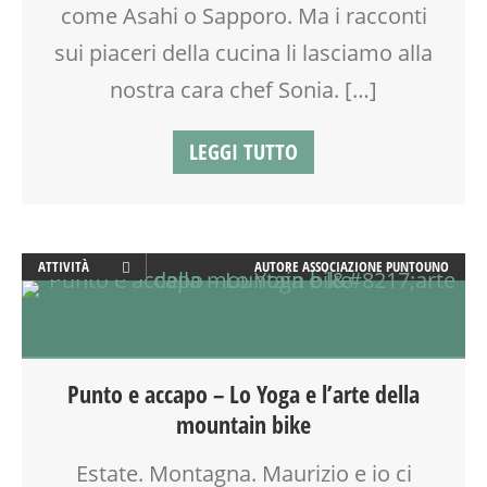
SHIATSU
come Asahi o Sapporo. Ma i racconti
SPAZIO
sui piaceri della cucina li lasciamo alla
TAIJI QUAN
nostra cara chef Sonia. […]
TEMPO LIBERO
VIA FARUFFINI
LEGGI TUTTO
ATTIVITÀ
AUTORE
ASSOCIAZIONE PUNTOUNO
BENESSERE
BIONATURALE
SALUTE
TEMPO LIBERO
Punto e accapo – Lo Yoga e l’arte della
VIA MARTINETTI
mountain bike
Estate. Montagna. Maurizio e io ci