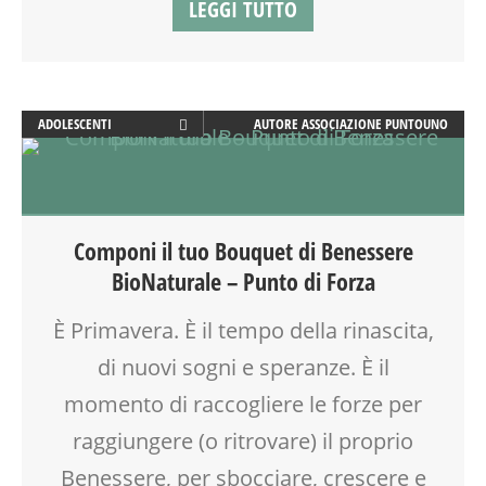
LEGGI TUTTO
ADOLESCENTI
AUTORE
ASSOCIAZIONE PUNTOUNO
ADULTI
AYURVEDICO
BENESSERE
BIONATURALE
Componi il tuo Bouquet di Benessere
FAMIGLIA
BioNaturale – Punto di Forza
GENITORE
GENITORI
È Primavera. È il tempo della rinascita,
MAMME
di nuovi sogni e speranze. È il
MASSAGGIO
MASSAGGIO INFANTILE
momento di raccogliere le forze per
NATUROPATIA
raggiungere (o ritrovare) il proprio
NONNI
Benessere, per sbocciare, crescere e
REFLESSOLOGIA PLANTARE