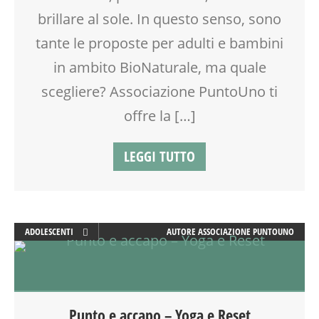
RIEQUILIBRIO ENERGETICO
brillare al sole. In questo senso, sono
SALUTE
tante le proposte per adulti e bambini
SHIATSU
in ambito BioNaturale, ma quale
SPAZIO
TEENAGER
scegliere? Associazione PuntoUno ti
VIA FARUFFINI
offre la […]
LEGGI TUTTO
ADOLESCENTI
AUTORE
ASSOCIAZIONE PUNTOUNO
ADULTI
BENESSERE
BIONATURALE
MEDITAZIONE
Punto e accapo – Yoga e Reset