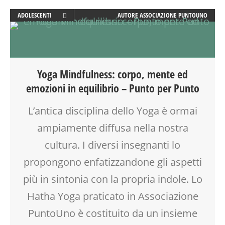
ADOLESCENTI
AUTORE
ASSOCIAZIONE PUNTOUNO
ADULTI
ATTIVITÀ
BENESSERE
BIONATURALE
Yoga Mindfulness: corpo, mente ed
CALENDARIO CORSI
emozioni in equilibrio – Punto per Punto
FAMIGLIA
GENITORE
L’antica disciplina dello Yoga è ormai
GENITORI
ampiamente diffusa nella nostra
MAMME
MEDITAZIONE
cultura. I diversi insegnanti lo
NONNI
propongono enfatizzandone gli aspetti
SALUTE
più in sintonia con la propria indole. Lo
SOCIALIZZAZIONE
SPAZIO
Hatha Yoga praticato in Associazione
TEMPO LIBERO
PuntoUno è costituito da un insieme
VIA FARUFFINI