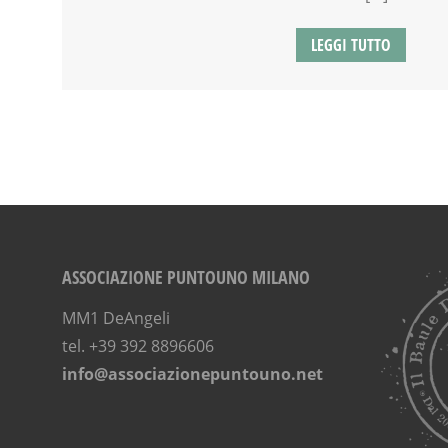
LEGGI TUTTO
ASSOCIAZIONE PUNTOUNO MILANO
MM1 DeAngeli
tel. +39 392 8896606
info@associazionepuntouno.net