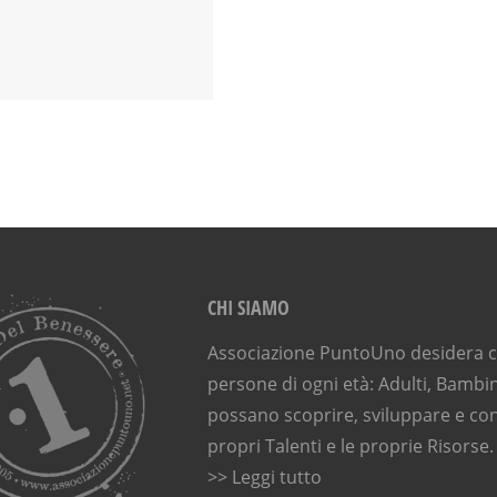
CHI SIAMO
Associazione PuntoUno desidera ch
persone di ogni età: Adulti, Bambin
possano scoprire, sviluppare e con
propri Talenti e le proprie Risorse.
>> Leggi tutto