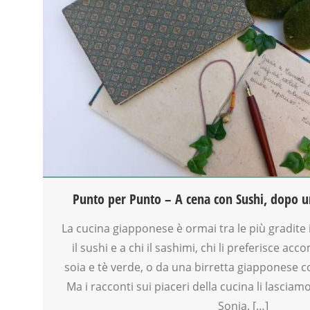
BENESSERE
BIONATURALE
CUCINA
GENITORE
MAMME
MASSAGGIO
NATUROPATIA
NEO-MAMME
NONNI
REFLESSOLOGIA PLANTARE
RIEQUILIBRIO ENERGETICO
SALUTE
Punto per Punto – A cena con Sushi, dopo u
SHIATSU
SPAZIO
La cucina giapponese è ormai tra le più gradite in
TAIJI QUAN
il sushi e a chi il sashimi, chi li preferisce a
TEMPO LIBERO
soia e tè verde, o da una birretta giapponese 
VIA FARUFFINI
Ma i racconti sui piaceri della cucina li lasciam
Sonia. […]