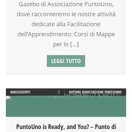
Gazebo di Associazione PuntoUno,
GENITORE
dove racconteremo le nostre attività
GENITORI
INGLESE PER BAMBINI E RAGAZZI
dedicate alla Facilitazione
LABORATORIO
dell’Apprendimento: Corsi di Mappe
MAMME
MASSAGGIO
per lo […]
MASSAGGIO INFANTILE
NONNI
LEGGI TUTTO
OFFICINA
PEDAGOGIA
PSICOLOGIA
SCUOLA
ADOLESCENTI
AUTORE
ASSOCIAZIONE PUNTOUNO
SOCIALIZZAZIONE
ADULTI
TEATRO
ANIMAZIONE
TEATRO D'IMPROVVISAZIONE
ARTE
TEATRO DI NARRAZIONE
ATTIVITÀ
TEENAGER
PuntoUno is Ready, and You? – Punto di
BENESSERE
TEMPO LIBERO