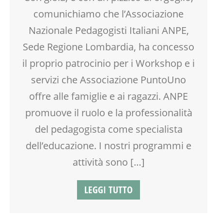
DISLESSIA
comunichiamo che l’Associazione
DOCENTI
DOPO SCUOLA
Nazionale Pedagogisti Italiani ANPE,
DSA
Sede Regione Lombardia, ha concesso
EDUCATORE
il proprio patrocinio per i Workshop e i
FACILITAZIONE GRAFICA
FAMIGLIA
servizi che Associazione PuntoUno
FORMAZIONE
offre alle famiglie e ai ragazzi. ANPE
GENITORE
promuove il ruolo e la professionalità
GENITORI
INSEGNANTI
del pedagogista come specialista
LABORATORIO
dell’educazione. I nostri programmi e
LETTURA ANIMATA
MAMME
attività sono […]
MOOD BOX
NONNI
LEGGI TUTTO
OFFICINA
PEDAGOGIA