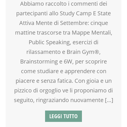
Abbiamo raccolto i commenti dei
FACILITAZIONE GRAFICA
partecipanti allo Study Camp E State
FORMAZIONE
GENITORE
Attiva Mente di Settembre: cinque
GENITORI
mattine trascorse tra Mappe Mentali,
LABORATORIO
Public Speaking, esercizi di
LETTURA
MOVIMENTO
rilassamento e Brain Gym®,
PEDAGOGIA
Brainstorming e 6W, per scoprire
SALUTE
come studiare e apprendere con
SCUOLA
SOCIALIZZAZIONE
piacere e senza fatica. Con gioia e un
TEENAGER
pizzico di orgoglio ve li proponiamo di
TEMPO LIBERO
VIA FARUFFINI
seguito, ringraziando nuovamente […]
WORKSHOP
LEGGI TUTTO