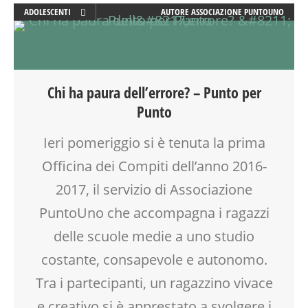
ADOLESCENTI
AUTORE
ASSOCIAZIONE PUNTOUNO
ATTIVITÀ
CLASSE
DOPO SCUOLA
DSA
Chi ha paura dell’errore? – Punto per
EDUCATORE
Punto
FAMIGLIA
GENITORE
Ieri pomeriggio si è tenuta la prima
GENITORI
Officina dei Compiti dell’anno 2016-
INSEGNANTI
MAMME
2017, il servizio di Associazione
OFFICINA
PuntoUno che accompagna i ragazzi
PEDAGOGIA
delle scuole medie a uno studio
SCUOLA
SOCIALIZZAZIONE
costante, consapevole e autonomo.
SPAZIO
Tra i partecipanti, un ragazzino vivace
TEENAGER
e creativo si è apprestato a svolgere i
TEMPO LIBERO