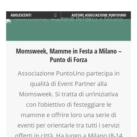
PSICOLOGIA
SALUTE
ADOLESCENTI
AUTORE
ASSOCIAZIONE PUNTOUNO
SCUOLA
ADULTI
SOCIALIZZAZIONE
ANIMAZIONE
SPAZIO
ARTE
SPORTELLO D'ASCOLTO
ATTIVITÀ
TEATRO
Momsweek, Mamme in Festa a Milano –
BEBÈ
TEATRO D'IMPROVVISAZIONE
Punto di Forza
BENESSERE
TEATRO DI NARRAZIONE
COUNSELING
TEENAGER
Associazione PuntoUno partecipa in
CREATIVITÀ
TEMPO LIBERO
qualità di Event Partner alla
DISEGNO
VIA FARUFFINI
DISLESSIA
Momsweek. Si tratta di un’iniziativa
WEEKEND
DOCENTI
con l’obiettivo di festeggiare le
DSA
mamme e offrire loro una serie di
EDUCATORE
FACILITAZIONE GRAFICA
eventi per orientarle tra tutti i servizi
FAMIGLIA
offerti in città. Ha luogo a Milano (8-14