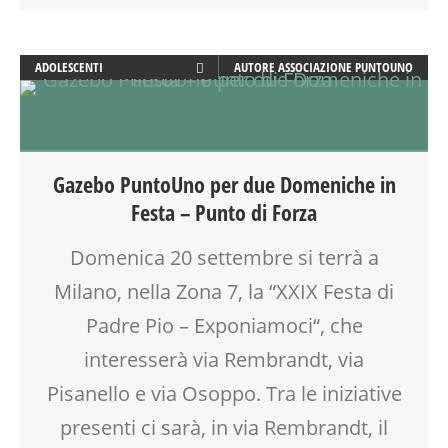
ADOLESCENTI
AUTORE
ASSOCIAZIONE PUNTOUNO
ADULTI
ATTIVITÀ
BEBÈ
BENESSERE
Gazebo PuntoUno per due Domeniche in
CALENDARIO CORSI
Festa – Punto di Forza
COUNSELING
CREATIVITÀ
Domenica 20 settembre si terrà a
DOPO SCUOLA
Milano, nella Zona 7, la “XXIX Festa di
DSA
EDUCATORE
Padre Pio – Exponiamoci“, che
ENGLISH
interesserà via Rembrandt, via
FACILITAZIONE GRAFICA
Pisanello e via Osoppo. Tra le iniziative
FAMIGLIA
FIERA
presenti ci sarà, in via Rembrandt, il
FORMAZIONE