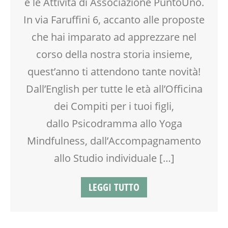
e le Attività di Associazione PuntoUno.
EDUCATORE
ENGLISH
In via Faruffini 6, accanto alle proposte
FAMIGLIA
che hai imparato ad apprezzare nel
FORMAZIONE
corso della nostra storia insieme,
GENITORE
GENITORI
quest’anno ti attendono tante novità!
INGLESE PER BAMBINI E RAGAZZI
Dall’English per tutte le età all’Officina
LABORATORIO
dei Compiti per i tuoi figli,
MAMME
MOVIMENTO
dallo Psicodramma allo Yoga
NEO-MAMME
Mindfulness, dall’Accompagnamento
NONNI
OFFICINA
allo Studio individuale […]
OPEN DAYS
PEDAGOGIA
LEGGI TUTTO
PITTURA
PSICOLOGIA
PUERICULTURA