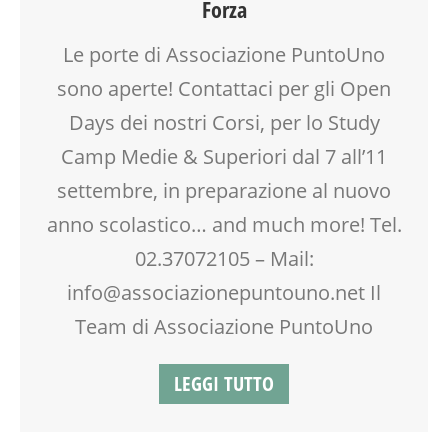
Forza
BIONATURALE
VIA FARUFFINI
CALENDARIO CORSI
WORKSHOP
Le porte di Associazione PuntoUno
CORSI CUCINA SMALL & XLARGE
sono aperte! Contattaci per gli Open
COUNSELING
CREATIVITÀ
Days dei nostri Corsi, per lo Study
CUCINA
Camp Medie & Superiori dal 7 all’11
DISEGNO
settembre, in preparazione al nuovo
DISLESSIA
DOCENTI
anno scolastico… and much more! Tel.
DOPO SCUOLA
02.37072105 – Mail:
DSA
info@associazionepuntouno.net Il
EDUCATORE
ENGLISH
Team di Associazione PuntoUno
FACILITAZIONE GRAFICA
FAMIGLIA
LEGGI TUTTO
FORMAZIONE
GENITORE
GENITORI