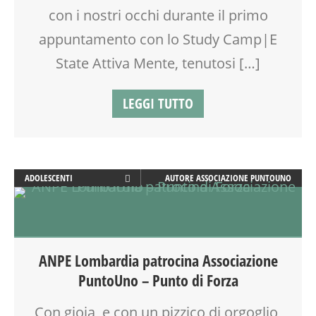
con i nostri occhi durante il primo
SPAZIO
OFFICINA
SPORTELLO D'ASCOLTO
SCUOLA
appuntamento con lo Study Camp|E
TEATRO
SOCIALIZZAZIONE
State Attiva Mente, tenutosi […]
TEATRO D'IMPROVVISAZIONE
SPAZIO
TEATRO DI NARRAZIONE
TEATRO
LEGGI TUTTO
TEENAGER
TEENAGER
TEMPO LIBERO
TEMPO LIBERO
VIA FARUFFINI
VACANZE
VIA FARUFFINI
WORKSHOP
ADOLESCENTI
AUTORE
ASSOCIAZIONE PUNTOUNO
ADULTI
ATTIVITÀ
BEBÈ
BENESSERE
ANPE Lombardia patrocina Associazione
CALENDARIO CORSI
PuntoUno – Punto di Forza
COUNSELING
CREATIVITÀ
Con gioia, e con un pizzico di orgoglio,