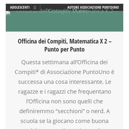
SALUTE
ADOLESCENTI
AUTORE
ASSOCIAZIONE PUNTOUNO
SCUOLA
ATTIVITÀ
SOCIALIZZAZIONE
DISLESSIA
SPAZIO
DOPO SCUOLA
TEENAGER
DSA
TEMPO LIBERO
Officina dei Compiti, Matematica X 2 –
EDUCATORE
VIA FARUFFINI
Punto per Punto
GENITORE
GENITORI
Questa settimana all’Officina dei
LABORATORIO
Compiti* di Associazione PuntoUno è
OFFICINA
PEDAGOGIA
successa una cosa interessante. Le
SCUOLA
ragazze e i ragazzi che frequentano
SOCIALIZZAZIONE
l’Officina non sono quelli che
SPAZIO
TEENAGER
definiremmo “secchioni” o nerd. A
VIA FARUFFINI
scuola se la giocano come buona