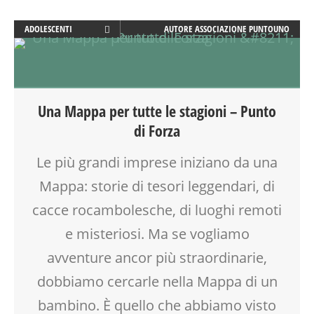
INGLESE PER BAMBINI E RAGAZZI
INSEGNANTI
ADOLESCENTI
AUTORE
ASSOCIAZIONE PUNTOUNO
LABORATORIO
ADULTI
LETTURA ANIMATA
ATTIVITÀ
MAMME
BENESSERE
MASSAGGIO
CREATIVITÀ
Una Mappa per tutte le stagioni – Punto
MASSAGGIO INFANTILE
DISEGNO
di Forza
MUSIC TOGETHER
DISLESSIA
NEO-MAMME
DOPO SCUOLA
Le più grandi imprese iniziano da una
NONNI
DSA
Mappa: storie di tesori leggendari, di
OFFICINA
ESTATE
OPEN DAYS
FACILITAZIONE GRAFICA
cacce rocambolesche, di luoghi remoti
PEDAGOGIA
FORMAZIONE
e misteriosi. Ma se vogliamo
PSICOLOGIA
GENITORE
avventure ancor più straordinarie,
PUERICULTURA
GENITORI
RIEQUILIBRIO ENERGETICO
GRUPPO ESTIVO
dobbiamo cercarle nella Mappa di un
SCUOLA
LABORATORIO
bambino. È quello che abbiamo visto
SOCIALIZZAZIONE
MAMME