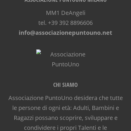
NONNI
OFFICINA
MM1 DeAngeli
PEDAGOGIA
tel. +39 392 8896606
PRESCOLARE
PRIMA INFANZIA
info@associazionepuntouno.net
PUERICULTURA
RIEQUILIBRIO ENERGETICO
SALUTE
SCUOLA
SOCIALIZZAZIONE
SPAZIO
SPAZIO GIOCO
CHI SIAMO
SPETTACOLO
TEATRO
Associazione PuntoUno desidera che tutte
TEATRO D'IMPROVVISAZIONE
le persone di ogni età: Adulti, Bambini e
TEATRO DI NARRAZIONE
Ragazzi possano scoprire, sviluppare e
TEENAGER
TEMPO LIBERO
condividere i propri Talenti e le