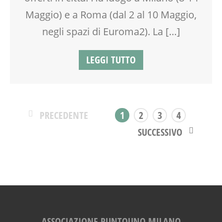
FIABA
Maggio) e a Roma (dal 2 al 10 Maggio,
FORMAZIONE
GENITORE
negli spazi di Euroma2). La […]
GENITORI
GIOCO
LEGGI TUTTO
GIOCO-MOTRICITÀ
GRAVIDANZA
GRUPPO ESTIVO
INSEGNANTI
LABORATORIO
PRECEDENTE
1
2
3
4
LETTURA ANIMATA
SUCCESSIVO
MAMME
MASSAGGIO
MASSAGGIO INFANTILE
MOOD BOX
MOVIMENTO
MUSICA
NEO-MAMME
ASSOCIAZIONE PUNTOUNO MILANO