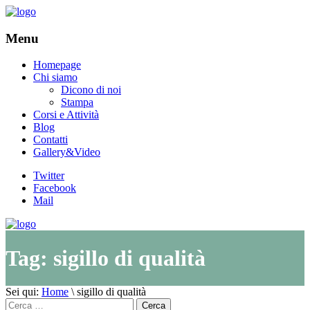
Menu
Homepage
Chi siamo
Dicono di noi
Stampa
Corsi e Attività
Blog
Contatti
Gallery&Video
Twitter
Facebook
Mail
Tag:
sigillo di qualità
Sei qui:
Home
\
sigillo di qualità
Cerca