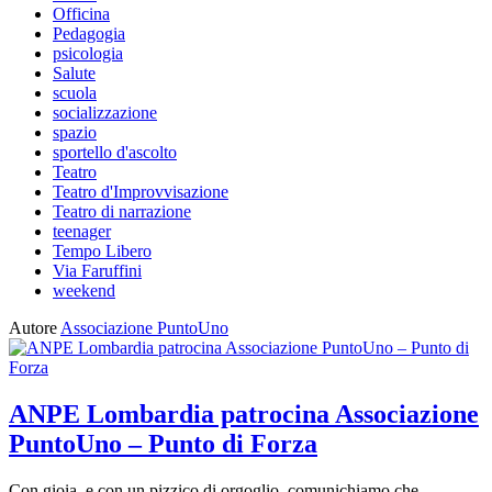
Officina
Pedagogia
psicologia
Salute
scuola
socializzazione
spazio
sportello d'ascolto
Teatro
Teatro d'Improvvisazione
Teatro di narrazione
teenager
Tempo Libero
Via Faruffini
weekend
Autore
Associazione PuntoUno
ANPE Lombardia patrocina Associazione
PuntoUno – Punto di Forza
Con gioia, e con un pizzico di orgoglio, comunichiamo che