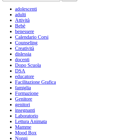
per:
adolescenti
adulti
Attività
Bebè
benessere
Calendario Corsi
Counseling
Creatività
dislessia
docenti
Dopo Scuola
DSA
educatore
Facilitazione Grafica
famiglia
Formazione
Genitore
genitori
insegnanti
Laboratorio
Lettura Animata
Mamme
Mood Box
Nonni