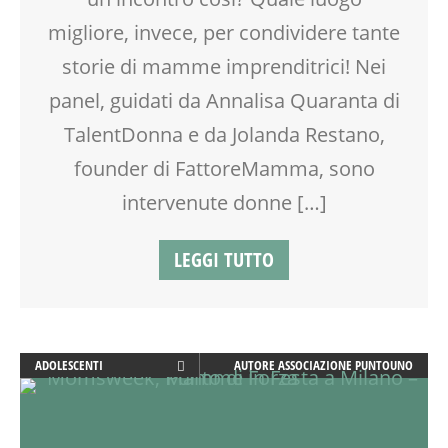
GRAVIDANZA
migliore, invece, per condividere tante
LABORATORIO
storie di mamme imprenditrici! Nei
MAMME
panel, guidati da Annalisa Quaranta di
MOOD BOX
NEO-MAMME
TalentDonna e da Jolanda Restano,
PRIMA INFANZIA
founder di FattoreMamma, sono
PSICOLOGIA
PUERICULTURA
intervenute donne […]
SALUTE
SCUOLA
LEGGI TUTTO
SOCIALIZZAZIONE
TEATRO
TEENAGER
TEMPO LIBERO
ADOLESCENTI
AUTORE
ASSOCIAZIONE PUNTOUNO
VIA FARUFFINI
ADULTI
WORKSHOP
ANIMAZIONE
ARTE