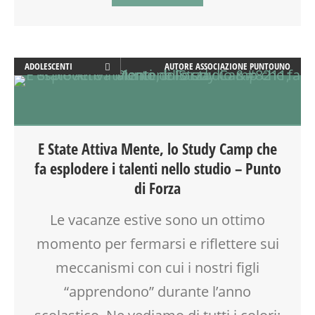
GRAVIDANZA
GRUPPO ESTIVO
INSEGNANTI
LABORATORIO
ADOLESCENTI
AUTORE
ASSOCIAZIONE PUNTOUNO
LETTURA ANIMATA
ADULTI
MAMME
ATTIVITÀ
MASSAGGIO
DISLESSIA
MASSAGGIO INFANTILE
DOPO SCUOLA
E State Attiva Mente, lo Study Camp che
MOOD BOX
ESTATE
fa esplodere i talenti nello studio – Punto
MOVIMENTO
FACILITAZIONE GRAFICA
di Forza
MUSICA
FAMIGLIA
NEO-MAMME
FORMAZIONE
Le vacanze estive sono un ottimo
NONNI
GENITORE
momento per fermarsi e riflettere sui
OFFICINA
GENITORI
PEDAGOGIA
GRUPPO ESTIVO
meccanismi con cui i nostri figli
PRESCOLARE
LABORATORIO
“apprendono” durante l’anno
PRIMA INFANZIA
MOOD BOX
PUERICULTURA
SCUOLA