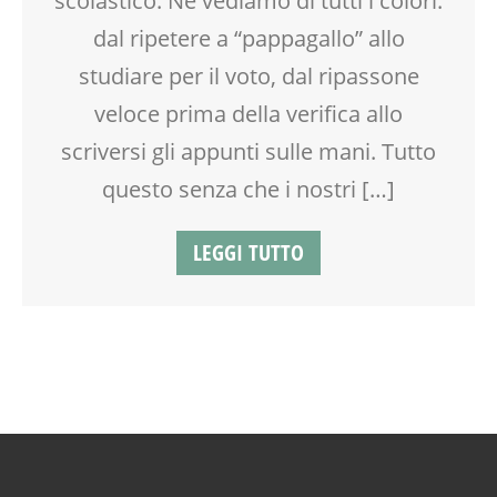
scolastico. Ne vediamo di tutti i colori:
RIEQUILIBRIO ENERGETICO
SOCIALIZZAZIONE
dal ripetere a “pappagallo” allo
SALUTE
SPAZIO
studiare per il voto, dal ripassone
SCUOLA
TEENAGER
SOCIALIZZAZIONE
TEMPO LIBERO
veloce prima della verifica allo
SPAZIO
VACANZE
scriversi gli appunti sulle mani. Tutto
SPAZIO GIOCO
VIA FARUFFINI
questo senza che i nostri […]
SPETTACOLO
TEATRO
TEATRO D'IMPROVVISAZIONE
LEGGI TUTTO
TEATRO DI NARRAZIONE
TEENAGER
TEMPO LIBERO
VACANZE
VIA FARUFFINI
WEEKEND