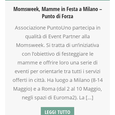
ATTIVITÀ
Momsweek, Mamme in Festa a Milano –
BEBÈ
Punto di Forza
BENESSERE
COUNSELING
Associazione PuntoUno partecipa in
CREATIVITÀ
qualità di Event Partner alla
DISEGNO
DISLESSIA
Momsweek. Si tratta di un’iniziativa
DOCENTI
con l’obiettivo di festeggiare le
DSA
mamme e offrire loro una serie di
EDUCATORE
FACILITAZIONE GRAFICA
eventi per orientarle tra tutti i servizi
FAMIGLIA
offerti in città. Ha luogo a Milano (8-14
FIABA
Maggio) e a Roma (dal 2 al 10 Maggio,
FORMAZIONE
GENITORE
negli spazi di Euroma2). La […]
GENITORI
GIOCO
LEGGI TUTTO
GIOCO-MOTRICITÀ