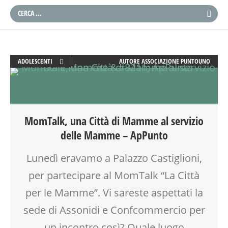
ADOLESCENTI
AUTORE
ASSOCIAZIONE PUNTOUNO
ADULTI
ATTIVITÀ
BEBÈ
BENESSERE
MomTalk, una Città di Mamme al servizio
COMPITI
delle Mamme – ApPunto
COUNSELING
DOPO SCUOLA
Lunedì eravamo a Palazzo Castiglioni,
EDUCATORE
per partecipare al MomTalk “La Città
ESTATE
FAMIGLIA
per le Mamme”. Vi sareste aspettati la
FORMAZIONE
sede di Assonidi e Confcommercio per
GENITORE
un incontro così? Quale luogo
GENITORI