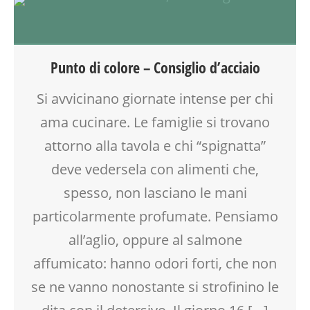
CUCINA
FAMIGLIA
FESTA
GENITORE
Punto di colore – Consiglio d’acciaio
GENITORI
MAMME
Si avvicinano giornate intense per chi
NONNI
ama cucinare. Le famiglie si trovano
SOCIALIZZAZIONE
TEMPO LIBERO
attorno alla tavola e chi “spignatta”
VIA FARUFFINI
deve vedersela con alimenti che,
spesso, non lasciano le mani
particolarmente profumate. Pensiamo
all’aglio, oppure al salmone
affumicato: hanno odori forti, che non
se ne vanno nonostante si strofinino le