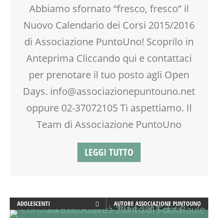
CREATIVITÀ
Abbiamo sfornato “fresco, fresco” il
DOPO SCUOLA
Nuovo Calendario dei Corsi 2015/2016
ENGLISH
GENITORE
di Associazione PuntoUno! Scoprilo in
GENITORI
Anteprima Cliccando qui e contattaci
INGLESE PER BAMBINI E RAGAZZI
per prenotare il tuo posto agli Open
MAMME
MASSAGGIO
Days. info@associazionepuntouno.net
MASSAGGIO INFANTILE
oppure 02-37072105 Ti aspettiamo. Il
MOOD BOX
Team di Associazione PuntoUno
NEO-MAMME
NONNI
OFFICINA
LEGGI TUTTO
OPEN DAYS
PEDAGOGIA
PRIMA INFANZIA
PSICOLOGIA
ADOLESCENTI
AUTORE
ASSOCIAZIONE PUNTOUNO
PUERICULTURA
ADULTI