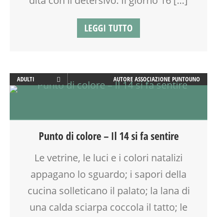
dita con il detersivo. Il giorno 16 […]
LEGGI TUTTO
ADULTI
AUTORE
ASSOCIAZIONE PUNTOUNO
ARTE
ATTIVITÀ
CREATIVITÀ
CUCINA
Punto di colore – Il 14 si fa sentire
FAMIGLIA
GENITORE
Le vetrine, le luci e i colori natalizi
GENITORI
appagano lo sguardo; i sapori della
LABORATORIO
SOCIALIZZAZIONE
cucina solleticano il palato; la lana di
TEMPO LIBERO
una calda sciarpa coccola il tatto; le
VIA FARUFFINI