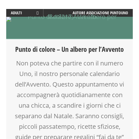
ADULTI
AUTORE
ASSOCIAZIONE PUNTOUNO
CREATIVITÀ
DISEGNO
FAMIGLIA
GENITORE
Punto di colore – Un albero per l’Avvento
GENITORI
SOCIALIZZAZIONE
Non poteva che partire con il numero
TEMPO LIBERO
Uno, il nostro personale calendario
VIA FARUFFINI
dell’Avvento. Questo appuntamento vi
accompagnerà quotidianamente con
una chicca, a scandire i giorni che ci
separano dal Natale. Saranno consigli,
piccoli passatempo, ricette sfiziose,
guide per preparare regalini “fai da te”