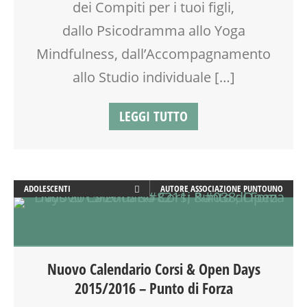
dei Compiti per i tuoi figli,
MAMME
MOVIMENTO
dallo Psicodramma allo Yoga
NEO-MAMME
Mindfulness, dall’Accompagnamento
NONNI
OFFICINA
allo Studio individuale […]
OPEN DAYS
PEDAGOGIA
LEGGI TUTTO
PITTURA
PSICOLOGIA
PUERICULTURA
SALUTE
ADOLESCENTI
AUTORE
ASSOCIAZIONE PUNTOUNO
SCUOLA
ADULTI
SOCIALIZZAZIONE
ARTE
SPAZIO
ATTIVITÀ
TEENAGER
BEBÈ
TEMPO LIBERO
Nuovo Calendario Corsi & Open Days
BENESSERE
VIA FARUFFINI
2015/2016 – Punto di Forza
CALENDARIO CORSI