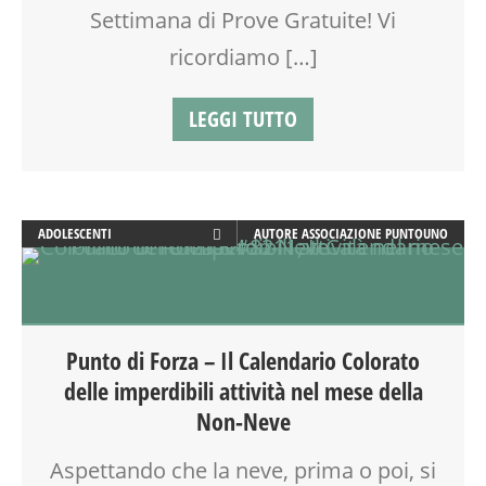
Settimana di Prove Gratuite! Vi
MASSAGGIO INFANTILE
MOOD BOX
ricordiamo […]
MOVIMENTO
MUSIC TOGETHER
LEGGI TUTTO
MUSICA
NONNI
OFFICINA
OPEN DAYS
ADOLESCENTI
AUTORE
ASSOCIAZIONE PUNTOUNO
PEDAGOGIA
ADULTI
PRIMA INFANZIA
ARTE
PSICOLOGIA
ATTIVITÀ
PUERICULTURA
AYURVEDICO
REFLESSOLOGIA PLANTARE
Punto di Forza – Il Calendario Colorato
BEBÈ
RIEQUILIBRIO ENERGETICO
delle imperdibili attività nel mese della
BENESSERE
ROBOTICA
Non-Neve
COMPITI
SALUTE
CORSI CUCINA SMALL & XLARGE
SCIENZA
Aspettando che la neve, prima o poi, si
CREATIVITÀ
SCUOLA