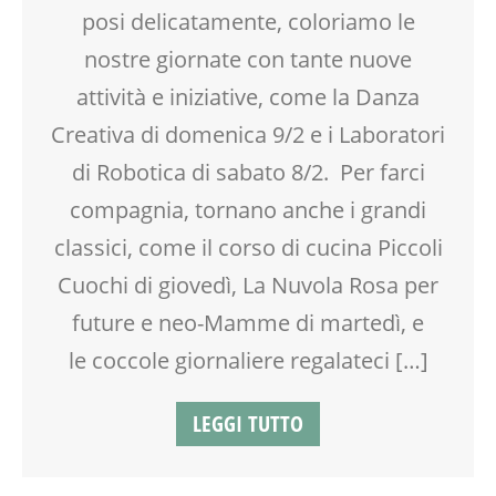
posi delicatamente, coloriamo le
CUCINA
SHIATSU
DOPO SCUOLA
SOCIALIZZAZIONE
nostre giornate con tante nuove
ENGLISH
SPAZIO
attività e iniziative, come la Danza
FAMIGLIA
SPETTACOLO
FITNESS
Creativa di domenica 9/2 e i Laboratori
TEATRO
GENITORE
TEATRO D'IMPROVVISAZIONE
di Robotica di sabato 8/2. Per farci
GENITORI
TECNOLOGIA
compagnia, tornano anche i grandi
GIOCO
TEENAGER
GRAVIDANZA
classici, come il corso di cucina Piccoli
TEMPO LIBERO
INGLESE PER BAMBINI E RAGAZZI
VIA FARUFFINI
Cuochi di giovedì, La Nuvola Rosa per
LABORATORIO
future e neo-Mamme di martedì, e
LETTURA
MAMME
le coccole giornaliere regalateci […]
MASSAGGIO
MEDITAZIONE
LEGGI TUTTO
MOVIMENTO
MUSICA
NEO-MAMME