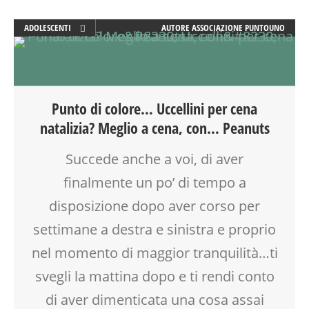
NONNI
ADOLESCENTI
AUTORE
ASSOCIAZIONE PUNTOUNO
OFFICINA
ADULTI
PEDAGOGIA
ATTIVITÀ
PILATES
BABYSITTER
PRESCOLARE
BENESSERE
PRIMA INFANZIA
Punto di colore… Uccellini per cena
CREATIVITÀ
PUERICULTURA
natalizia? Meglio a cena, con… Peanuts
FAMIGLIA
RAGAZZI
FESTA
REFLESSOLOGIA PLANTARE
Succede anche a voi, di aver
FIABA
REIKI
finalmente un po’ di tempo a
GENITORE
RIEQUILIBRIO ENERGETICO
GENITORI
ROBOTICA
disposizione dopo aver corso per
GIOCO
SALUTE
settimane a destra e sinistra e proprio
LABORATORIO
SCUOLA
nel momento di maggior tranquilità…ti
MAMME
SHIATSU
MEREND'ARTE
SPAZIO GIOCO
svegli la mattina dopo e ti rendi conto
MILANO
TEATRO
di aver dimenticata una cosa assai
NONNI
TEATRO D'IMPROVVISAZIONE