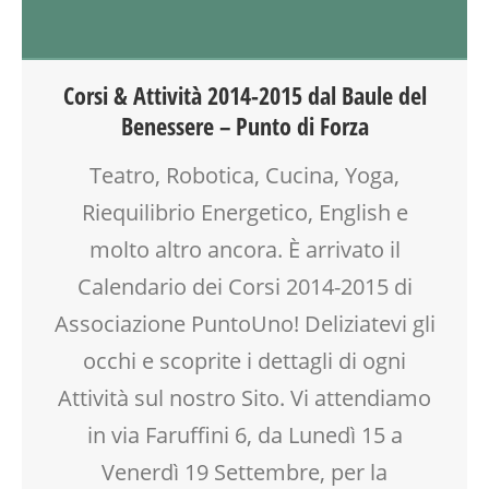
SCUOLA
ATTIVITÀ
SOCIALIZZAZIONE
BENESSERE
SPAZIO
BIONATURALE
TEATRO
Corsi & Attività 2014-2015 dal Baule del
CALENDARIO CORSI
TEATRO D'IMPROVVISAZIONE
Benessere – Punto di Forza
CORSI CUCINA SMALL & XLARGE
TEATRO DI NARRAZIONE
CREATIVITÀ
TEENAGER
Teatro, Robotica, Cucina, Yoga,
CUCINA
TEMPO LIBERO
Riequilibrio Energetico, English e
DISLESSIA
VIA FARUFFINI
DOPO SCUOLA
molto altro ancora. È arrivato il
DSA
Calendario dei Corsi 2014-2015 di
ENGLISH
Associazione PuntoUno! Deliziatevi gli
FAMIGLIA
GENITORE
occhi e scoprite i dettagli di ogni
GENITORI
Attività sul nostro Sito. Vi attendiamo
GIOCO
in via Faruffini 6, da Lunedì 15 a
INGLESE PER BAMBINI E RAGAZZI
MAMME
Venerdì 19 Settembre, per la
MASSAGGIO