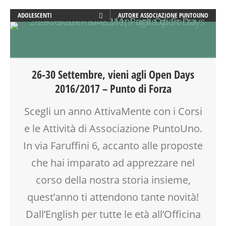
ADOLESCENTI
AUTORE
ASSOCIAZIONE PUNTOUNO
ADULTI
ATTIVITÀ
BENESSERE
CALENDARIO CORSI
26-30 Settembre, vieni agli Open Days
CREATIVITÀ
2016/2017 – Punto di Forza
DISLESSIA
DOPO SCUOLA
Scegli un anno AttivaMente con i Corsi
DSA
e le Attività di Associazione PuntoUno.
EDUCATORE
ENGLISH
In via Faruffini 6, accanto alle proposte
FAMIGLIA
che hai imparato ad apprezzare nel
FORMAZIONE
corso della nostra storia insieme,
GENITORE
GENITORI
quest’anno ti attendono tante novità!
INGLESE PER BAMBINI E RAGAZZI
Dall’English per tutte le età all’Officina
LABORATORIO