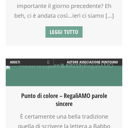
importante il giorno precedente? Eh
PAPÀ
TEATRO DI NARRAZIONE
PARTY
TEMPO LIBERO
beh, ci è andata così…ierì ci siamo […]
PRIMA INFANZIA
VIA FARUFFINI
RAGAZZI
VIA MARTINETTI
LEGGI TUTTO
SPAZIO
WEEKEND
SPAZIO GIOCO
YOGA
TEMPO LIBERO
WEEKEND
ADULTI
AUTORE
ASSOCIAZIONE PUNTOUNO
ATTIVITÀ
BENESSERE
LABORATORIO
RIEQUILIBRIO ENERGETICO
Punto di colore – RegaliAMO parole
SALUTE
sincere
SOCIALIZZAZIONE
SPAZIO
È certamente una bella tradizione
VIA FARUFFINI
quella di scrivere la lettera a Babbo