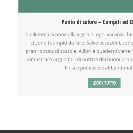
DOPO SCUOLA
FAMIGLIA
GENITORE
Punto di colore – Compiti ed E
GENITORI
MAMME
Il dilemma si pone alla vigilia di ogni vacanza, l
OFFICINA
ci sono i compiti da fare. Salvo eccezioni, so
PAPÀ
gran rottura di scatole. A libri e quaderni viene
SCUOLA
dimostrare ai genitori di nutrire dei buoni propos
TEENAGER
finisce per essere abbandonat
TEMPO LIBERO
VIA FARUFFINI
LEGGI TUTTO
VIA MARTINETTI
WEEKEND