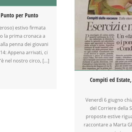
CREATIVITÀ
DOCENTI
 – Punto per Punto
DOPO SCUOLA
DSA
peroso) estivo firmata
EDUCATORE
co la prima cronaca a
FAMIGLIA
alla penna dei giovani
GENITORE
4: Appena arrivati, ci
GENITORI
è nel nostro circo, […]
GRUPPO ESTIVO
LABORATORIO
MAMME
Compiti ed Estate,
MOOD BOX
OFFICINA
PEDAGOGIA
Venerdì 6 giugno chi
PSICOLOGIA
del Corriere della
SCUOLA
proposte estive rigua
SOCIALIZZAZIONE
raccontare a Marta Ghe
SPAZIO