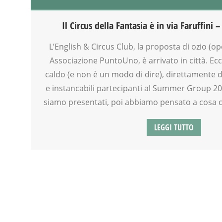
CREATIVITÀ
DISEGNO
Il Circus della Fantasia è in via Faruffini
DOPO SCUOLA
EDUCATORE
L’English & Circus Club, la proposta di ozio (o
ENGLISH
Associazione PuntoUno, è arrivato in città. Ec
GENITORE
caldo (e non è un modo di dire), direttamente d
GENITORI
e instancabili partecipanti al Summer Group 201
GIOCO
siamo presentati, poi abbiamo pensato a cosa c’
GRUPPO ESTIVO
INGLESE PER BAMBINI E RAGAZZI
LEGGI TUTTO
LABORATORIO
MAMME
MOOD BOX
OFFICINA
PEDAGOGIA
SCUOLA
SOCIALIZZAZIONE
SPAZIO