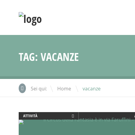
TAG:
VACANZE
\
Sei qui:
Home
vacanze
ATTIVITÀ
BENESSERE
CORSI E ATTIVITÀ