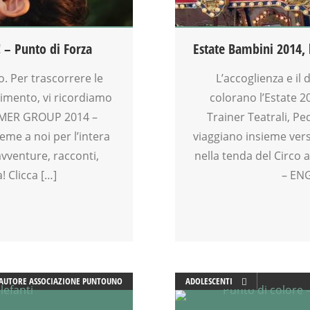
MAMME
MOVIMENTO
MUSICA
! – Punto di Forza
Estate Bambini 2014, l
OFFICINA
PEDAGOGIA
vo. Per trascorrere le
L’accoglienza e il
PSICOLOGIA
rtimento, vi ricordiamo
colorano l’Estate 2
SCUOLA
MMER GROUP 2014 –
Trainer Teatrali, Pe
SOCIALIZZAZIONE
eme a noi per l’intera
viaggiano insieme vers
SPAZIO
avventure, racconti,
nella tenda del Circo 
SPAZIO GIOCO
! Clicca […]
– ENG
SPETTACOLO
TEATRO
TEATRO D'IMPROVVISAZIONE
TEATRO DI NARRAZIONE
TEENAGER
TEMPO LIBERO
AUTORE
ASSOCIAZIONE PUNTOUNO
ADOLESCENTI
VIA FARUFFINI
DOPO SCUOLA