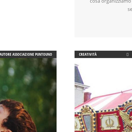
cosa organizziamo 
TEENAGER
s
TEMPO LIBERO
VIA FARUFFINI
AUTORE
ASSOCIAZIONE PUNTOUNO
CREATIVITÀ
DOPO SCUOLA
EDUCATORE
FAMIGLIA
FIABA
GENITORE
GENITORI
GIOCO
INGLESE PER BAMBINI E RAGAZZI
LABORATORIO
LETTURA ANIMATA