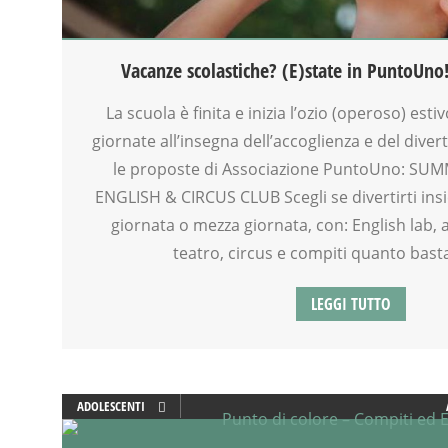
GRUPPO ESTIVO
INGLESE PER BAMBINI E RAGAZZI
LABORATORIO
Vacanze scolastiche? (E)state in PuntoUno
MAMME
MOOD BOX
La scuola è finita e inizia l’ozio (operoso) esti
PEDAGOGIA
giornate all’insegna dell’accoglienza e del dive
PSICOLOGIA
le proposte di Associazione PuntoUno: SU
RIEQUILIBRIO ENERGETICO
ENGLISH & CIRCUS CLUB Scegli se divertirti insi
SALUTE
giornata o mezza giornata, con: English lab, 
SCUOLA
teatro, circus e compiti quanto basta
SOCIALIZZAZIONE
SPAZIO
LEGGI TUTTO
SPAZIO GIOCO
TEATRO
TEATRO D'IMPROVVISAZIONE
TEATRO DI NARRAZIONE
ADOLESCENTI
TEMPO LIBERO
ADULTI
VIA FARUFFINI