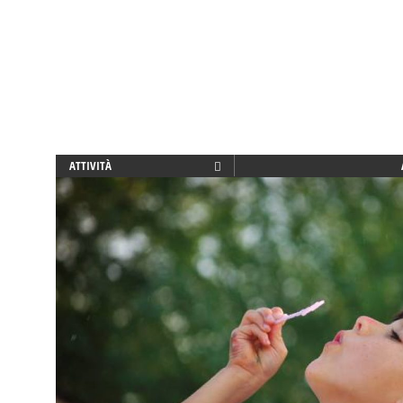
SPAZIO GIOCO
TEATRO
TEATRO D'IMPROVVISAZIONE
TEATRO DI NARRAZIONE
TEMPO LIBERO
VIA FARUFFINI
ATTIVITÀ
BENESSERE
CREATIVITÀ
DOPO SCUOLA
DSA
EDUCATORE
ENGLISH
FAMIGLIA
GENITORE
GENITORI
GIOCO