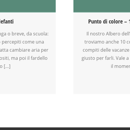
EDUCATORE
FAMIGLIA
GENITORE
lefanti
Punto di colore – 
GENITORI
MAMME
unga o breve, da scuola:
Il nostro Albero dell
NATALE
no percepiti come una
troviamo anche 10 con
NONNI
 fatta cambiare aria per
compiti delle vacanze
PAPÀ
iti, ma poi il fardello
giusto per farli. Vale
SCUOLA
o […]
il momen
TEENAGER
TEMPO LIBERO
VIA FARUFFINI