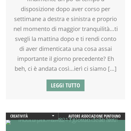
MILANO
disposizione dopo aver corso per
NONNI
settimane a destra e sinistra e proprio
PAPÀ
PARTY
nel momento di maggior tranquilità…ti
PRIMA INFANZIA
svegli la mattina dopo e ti rendi conto
RAGAZZI
di aver dimenticata una cosa assai
SPAZIO
SPAZIO GIOCO
importante il giorno precedente? Eh
TEMPO LIBERO
beh, ci è andata così…ierì ci siamo […]
WEEKEND
LEGGI TUTTO
CREATIVITÀ
AUTORE
ASSOCIAZIONE PUNTOUNO
DANZA
DOPO SCUOLA