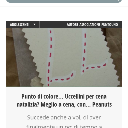
ADOLESCENTI
AUTORE
ASSOCIAZIONE PUNTOUNO
ADULTI
ATTIVITÀ
BABYSITTER
BENESSERE
CREATIVITÀ
FAMIGLIA
FESTA
FIABA
GENITORE
Punto di colore… Uccellini per cena
GENITORI
natalizia? Meglio a cena, con… Peanuts
GIOCO
LABORATORIO
Succede anche a voi, di aver
MAMME
MEREND'ARTE
finalmente un po’ di tempo a