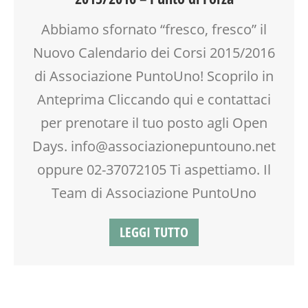
INGLESE PER BAMBINI E RAGAZZI
Abbiamo sfornato “fresco, fresco” il
MAMME
MASSAGGIO
Nuovo Calendario dei Corsi 2015/2016
MASSAGGIO INFANTILE
di Associazione PuntoUno! Scoprilo in
MOOD BOX
Anteprima Cliccando qui e contattaci
NEO-MAMME
NONNI
per prenotare il tuo posto agli Open
OFFICINA
Days. info@associazionepuntouno.net
OPEN DAYS
oppure 02-37072105 Ti aspettiamo. Il
PEDAGOGIA
PRIMA INFANZIA
Team di Associazione PuntoUno
PSICOLOGIA
PUERICULTURA
LEGGI TUTTO
SCUOLA
SOCIALIZZAZIONE
SPAZIO
TEATRO
TEATRO D'IMPROVVISAZIONE