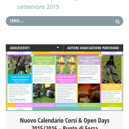
settembre 2015
ADOLESCENTI
AUTORE
ASSOCIAZIONE PUNTOUNO
ADULTI
ARTE
ATTIVITÀ
BEBÈ
BENESSERE
CALENDARIO CORSI
CREATIVITÀ
DOPO SCUOLA
ENGLISH
Nuovo Calendario Corsi & Open Days
GENITORE
2015/2016 – Punto di Forza
GENITORI