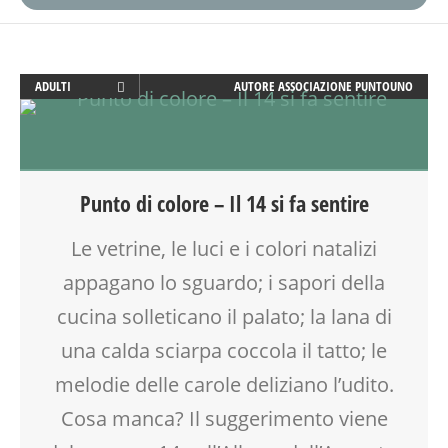
ADULTI
AUTORE
ASSOCIAZIONE PUNTOUNO
ARTE
ATTIVITÀ
CREATIVITÀ
CUCINA
Punto di colore – Il 14 si fa sentire
FAMIGLIA
GENITORE
Le vetrine, le luci e i colori natalizi
GENITORI
appagano lo sguardo; i sapori della
LABORATORIO
SOCIALIZZAZIONE
cucina solleticano il palato; la lana di
TEMPO LIBERO
una calda sciarpa coccola il tatto; le
VIA FARUFFINI
melodie delle carole deliziano l’udito.
Cosa manca? Il suggerimento viene