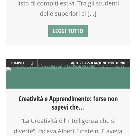
lista di compiti estivi. Tra gli studenti
delle superiori ci […]
LEGGI TUTTO
COMPITI
AUTORE
ASSOCIAZIONE PUNTOUNO
DOPO SCUOLA
FAMIGLIA
GENITORE
GENITORI
Creatività e Apprendimento: forse non
LABORATORIO
sapevi che…
MAMME
PEDAGOGIA
“La Creatività è l’Intelligenza che si
SCUOLA
diverte”, diceva Albert Einstein. E aveva
VIA FARUFFINI