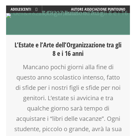
ADOLESCENTI
AUTORE
ASSOCIAZIONE PUNTOUNO
DOPO SCUOLA
GENITORE
GENITORI
TEENAGER
L’Estate e l’Arte dell’Organizzazione tra gli
VACANZE
8 e i 16 anni
Mancano pochi giorni alla fine di
questo anno scolastico intenso, fatto
di sfide per i nostri figli e sfide per noi
genitori. L’estate si avvicina e tra
qualche giorno sarà tempo di
acquistare i “libri delle vacanze”. Ogni
studente, piccolo o grande, avrà la sua