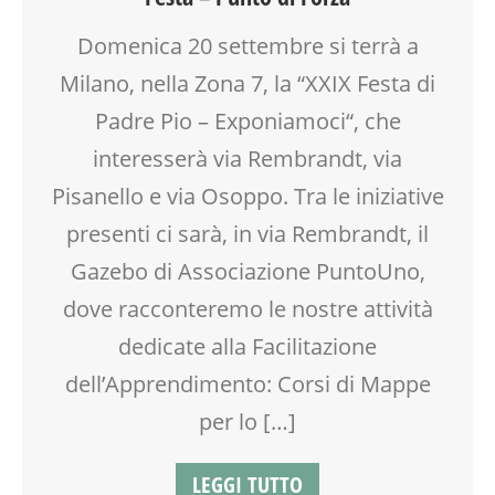
COUNSELING
CREATIVITÀ
Domenica 20 settembre si terrà a
DOPO SCUOLA
Milano, nella Zona 7, la “XXIX Festa di
DSA
EDUCATORE
Padre Pio – Exponiamoci“, che
ENGLISH
interesserà via Rembrandt, via
FACILITAZIONE GRAFICA
Pisanello e via Osoppo. Tra le iniziative
FAMIGLIA
FIERA
presenti ci sarà, in via Rembrandt, il
FORMAZIONE
Gazebo di Associazione PuntoUno,
GENITORE
dove racconteremo le nostre attività
GENITORI
INGLESE PER BAMBINI E RAGAZZI
dedicate alla Facilitazione
LABORATORIO
dell’Apprendimento: Corsi di Mappe
MAMME
MASSAGGIO
per lo […]
MASSAGGIO INFANTILE
NONNI
LEGGI TUTTO