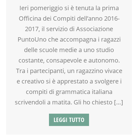
GENITORE
Ieri pomeriggio si è tenuta la prima
GENITORI
Officina dei Compiti dell’anno 2016-
INSEGNANTI
MAMME
2017, il servizio di Associazione
OFFICINA
PuntoUno che accompagna i ragazzi
PEDAGOGIA
delle scuole medie a uno studio
SCUOLA
SOCIALIZZAZIONE
costante, consapevole e autonomo.
SPAZIO
Tra i partecipanti, un ragazzino vivace
TEENAGER
e creativo si è apprestato a svolgere i
TEMPO LIBERO
VIA FARUFFINI
compiti di grammatica italiana
scrivendoli a matita. Gli ho chiesto […]
LEGGI TUTTO