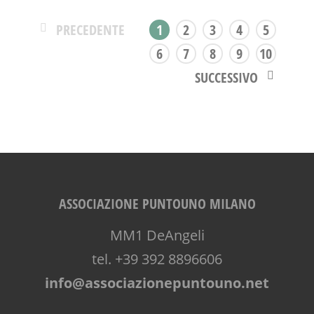
VIA FARUFFINI
WORKSHOP
PRECEDENTE
1
2
3
4
5
6
7
8
9
10
SUCCESSIVO
ASSOCIAZIONE PUNTOUNO MILANO
MM1 DeAngeli
tel. +39 392 8896606
info@associazionepuntouno.net