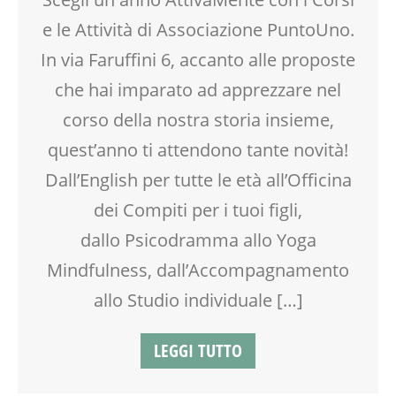
DSA
e le Attività di Associazione PuntoUno.
EDUCATORE
ENGLISH
In via Faruffini 6, accanto alle proposte
FAMIGLIA
che hai imparato ad apprezzare nel
FORMAZIONE
corso della nostra storia insieme,
GENITORE
GENITORI
quest’anno ti attendono tante novità!
INGLESE PER BAMBINI E RAGAZZI
Dall’English per tutte le età all’Officina
LABORATORIO
dei Compiti per i tuoi figli,
MAMME
MOVIMENTO
dallo Psicodramma allo Yoga
NEO-MAMME
Mindfulness, dall’Accompagnamento
NONNI
OFFICINA
allo Studio individuale […]
OPEN DAYS
PEDAGOGIA
LEGGI TUTTO
PITTURA
PSICOLOGIA