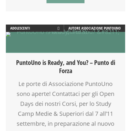
OFFICINA
PEDAGOGIA
PSICOLOGIA
SCUOLA
ADOLESCENTI
AUTORE
ASSOCIAZIONE PUNTOUNO
SOCIALIZZAZIONE
ADULTI
TEATRO
ANIMAZIONE
TEATRO D'IMPROVVISAZIONE
ARTE
TEATRO DI NARRAZIONE
ATTIVITÀ
TEENAGER
PuntoUno is Ready, and You? – Punto di
BENESSERE
TEMPO LIBERO
Forza
BIONATURALE
VIA FARUFFINI
CALENDARIO CORSI
WORKSHOP
Le porte di Associazione PuntoUno
CORSI CUCINA SMALL & XLARGE
sono aperte! Contattaci per gli Open
COUNSELING
CREATIVITÀ
Days dei nostri Corsi, per lo Study
CUCINA
Camp Medie & Superiori dal 7 all’11
DISEGNO
settembre, in preparazione al nuovo
DISLESSIA
DOCENTI