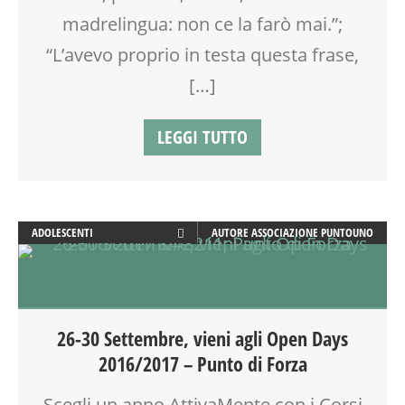
madrelingua: non ce la farò mai.”;
TEMPO LIBERO
VIA FARUFFINI
“L’avevo proprio in testa questa frase,
[…]
LEGGI TUTTO
ADOLESCENTI
AUTORE
ASSOCIAZIONE PUNTOUNO
ADULTI
ATTIVITÀ
BENESSERE
CALENDARIO CORSI
26-30 Settembre, vieni agli Open Days
CREATIVITÀ
2016/2017 – Punto di Forza
DISLESSIA
DOPO SCUOLA
Scegli un anno AttivaMente con i Corsi