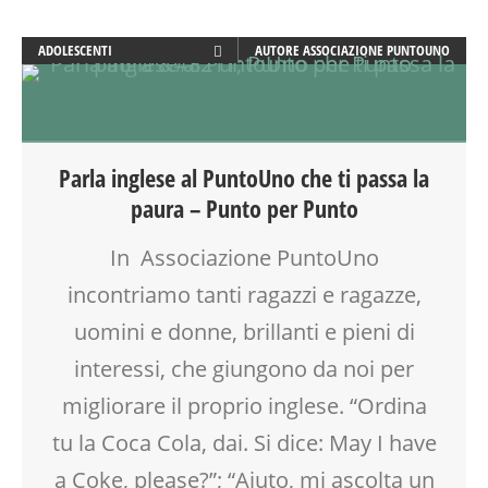
ADOLESCENTI
AUTORE
ASSOCIAZIONE PUNTOUNO
ADULTI
ATTIVITÀ
DOPO SCUOLA
ENGLISH
Parla inglese al PuntoUno che ti passa la
FORMAZIONE
paura – Punto per Punto
GENITORE
GENITORI
In Associazione PuntoUno
INGLESE PER BAMBINI E RAGAZZI
incontriamo tanti ragazzi e ragazze,
LABORATORIO
MAMME
uomini e donne, brillanti e pieni di
OPEN DAYS
interessi, che giungono da noi per
PEDAGOGIA
migliorare il proprio inglese. “Ordina
SCUOLA
SOCIALIZZAZIONE
tu la Coca Cola, dai. Si dice: May I have
SPAZIO
a Coke, please?”; “Aiuto, mi ascolta un
TEENAGER