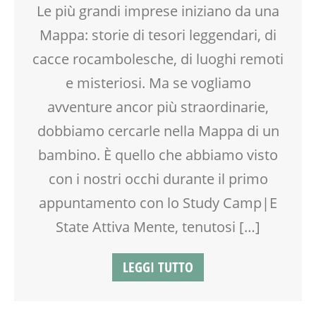
NEO-MAMME
DOPO SCUOLA
Le più grandi imprese iniziano da una
NONNI
DSA
Mappa: storie di tesori leggendari, di
OFFICINA
ESTATE
OPEN DAYS
FACILITAZIONE GRAFICA
cacce rocambolesche, di luoghi remoti
PEDAGOGIA
FORMAZIONE
e misteriosi. Ma se vogliamo
PSICOLOGIA
GENITORE
avventure ancor più straordinarie,
PUERICULTURA
GENITORI
RIEQUILIBRIO ENERGETICO
GRUPPO ESTIVO
dobbiamo cercarle nella Mappa di un
SCUOLA
LABORATORIO
bambino. È quello che abbiamo visto
SOCIALIZZAZIONE
MAMME
con i nostri occhi durante il primo
SPAZIO
OFFICINA
SPORTELLO D'ASCOLTO
SCUOLA
appuntamento con lo Study Camp|E
TEATRO
SOCIALIZZAZIONE
State Attiva Mente, tenutosi […]
TEATRO D'IMPROVVISAZIONE
SPAZIO
TEATRO DI NARRAZIONE
TEATRO
LEGGI TUTTO
TEENAGER
TEENAGER
TEMPO LIBERO
TEMPO LIBERO
VIA FARUFFINI
VACANZE