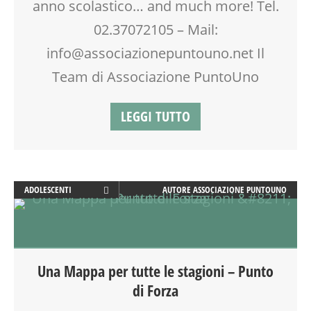
anno scolastico… and much more! Tel.
DOPO SCUOLA
02.37072105 – Mail:
DSA
info@associazionepuntouno.net Il
EDUCATORE
ENGLISH
Team di Associazione PuntoUno
FACILITAZIONE GRAFICA
FAMIGLIA
LEGGI TUTTO
FORMAZIONE
GENITORE
GENITORI
INGLESE PER BAMBINI E RAGAZZI
INSEGNANTI
ADOLESCENTI
AUTORE
ASSOCIAZIONE PUNTOUNO
LABORATORIO
ADULTI
LETTURA ANIMATA
ATTIVITÀ
MAMME
BENESSERE
MASSAGGIO
CREATIVITÀ
Una Mappa per tutte le stagioni – Punto
MASSAGGIO INFANTILE
DISEGNO
di Forza
MUSIC TOGETHER
DISLESSIA