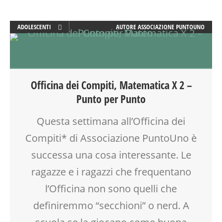
PUERICULTURA
SALUTE
ADOLESCENTI
AUTORE
ASSOCIAZIONE PUNTOUNO
SCUOLA
ATTIVITÀ
SOCIALIZZAZIONE
DISLESSIA
SPAZIO
DOPO SCUOLA
TEENAGER
DSA
TEMPO LIBERO
Officina dei Compiti, Matematica X 2 –
EDUCATORE
VIA FARUFFINI
Punto per Punto
GENITORE
GENITORI
Questa settimana all’Officina dei
LABORATORIO
Compiti* di Associazione PuntoUno è
OFFICINA
PEDAGOGIA
successa una cosa interessante. Le
SCUOLA
ragazze e i ragazzi che frequentano
SOCIALIZZAZIONE
l’Officina non sono quelli che
SPAZIO
TEENAGER
definiremmo “secchioni” o nerd. A
VIA FARUFFINI