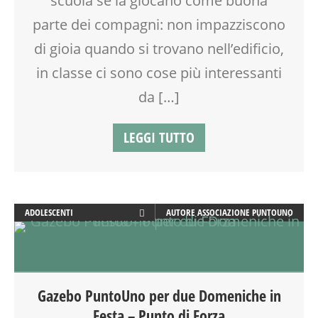
scuola se la giocano come buona
parte dei compagni: non impazziscono
di gioia quando si trovano nell’edificio,
in classe ci sono cose più interessanti
da […]
LEGGI TUTTO
ADOLESCENTI
AUTORE
ASSOCIAZIONE PUNTOUNO
ADULTI
ATTIVITÀ
BEBÈ
BENESSERE
Gazebo PuntoUno per due Domeniche in
CALENDARIO CORSI
Festa – Punto di Forza