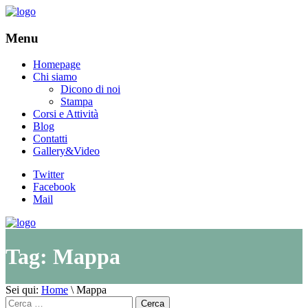
Menu
Homepage
Chi siamo
Dicono di noi
Stampa
Corsi e Attività
Blog
Contatti
Gallery&Video
Twitter
Facebook
Mail
Tag:
Mappa
Sei qui:
Home
\
Mappa
Cerca