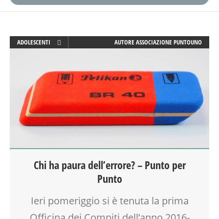
ADOLESCENTI
AUTORE
ASSOCIAZIONE PUNTOUNO
ATTIVITÀ
CLASSE
DOPO SCUOLA
DSA
EDUCATORE
FAMIGLIA
GENITORE
GENITORI
INSEGNANTI
Chi ha paura dell’errore? – Punto per
MAMME
Punto
OFFICINA
PEDAGOGIA
Ieri pomeriggio si è tenuta la prima
SCUOLA
SOCIALIZZAZIONE
Officina dei Compiti dell’anno 2016-