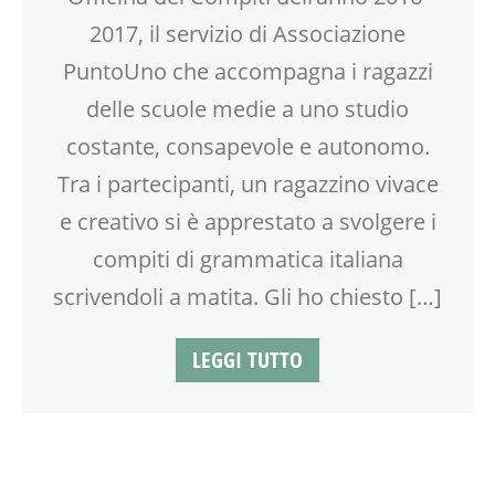
SPAZIO
2017, il servizio di Associazione
TEENAGER
PuntoUno che accompagna i ragazzi
TEMPO LIBERO
VIA FARUFFINI
delle scuole medie a uno studio
costante, consapevole e autonomo.
Tra i partecipanti, un ragazzino vivace
e creativo si è apprestato a svolgere i
compiti di grammatica italiana
scrivendoli a matita. Gli ho chiesto […]
LEGGI TUTTO