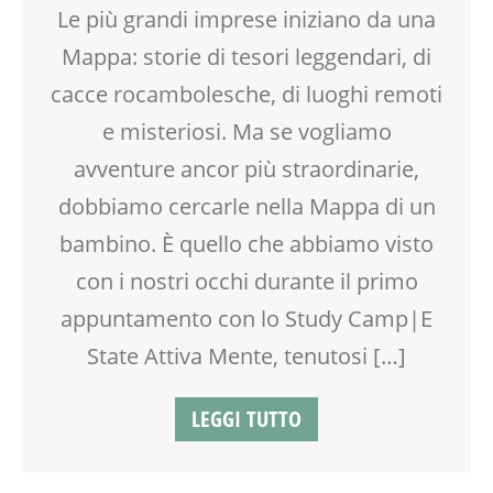
DOPO SCUOLA
Le più grandi imprese iniziano da una
DSA
Mappa: storie di tesori leggendari, di
ESTATE
FACILITAZIONE GRAFICA
cacce rocambolesche, di luoghi remoti
FORMAZIONE
e misteriosi. Ma se vogliamo
GENITORE
avventure ancor più straordinarie,
GENITORI
GRUPPO ESTIVO
dobbiamo cercarle nella Mappa di un
LABORATORIO
bambino. È quello che abbiamo visto
MAMME
con i nostri occhi durante il primo
OFFICINA
SCUOLA
appuntamento con lo Study Camp|E
SOCIALIZZAZIONE
State Attiva Mente, tenutosi […]
SPAZIO
TEATRO
LEGGI TUTTO
TEENAGER
TEMPO LIBERO
VACANZE