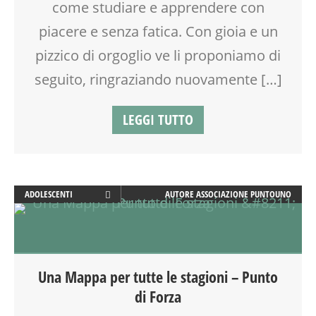
come studiare e apprendere con
SCUOLA
SOCIALIZZAZIONE
piacere e senza fatica. Con gioia e un
TEENAGER
pizzico di orgoglio ve li proponiamo di
TEMPO LIBERO
VIA FARUFFINI
seguito, ringraziando nuovamente […]
WORKSHOP
LEGGI TUTTO
ADOLESCENTI
AUTORE
ASSOCIAZIONE PUNTOUNO
ADULTI
ATTIVITÀ
BENESSERE
CREATIVITÀ
Una Mappa per tutte le stagioni – Punto
DISEGNO
di Forza
DISLESSIA