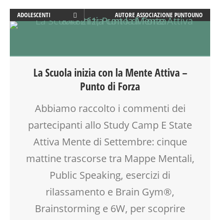
ADOLESCENTI
AUTORE
ASSOCIAZIONE PUNTOUNO
ATTIVITÀ
BENESSERE
CLASSE
CREATIVITÀ
La Scuola inizia con la Mente Attiva –
DISEGNO
Punto di Forza
DSA
ESTATE
Abbiamo raccolto i commenti dei
FACILITAZIONE GRAFICA
partecipanti allo Study Camp E State
FORMAZIONE
GENITORE
Attiva Mente di Settembre: cinque
GENITORI
mattine trascorse tra Mappe Mentali,
LABORATORIO
Public Speaking, esercizi di
LETTURA
MOVIMENTO
rilassamento e Brain Gym®,
PEDAGOGIA
Brainstorming e 6W, per scoprire
SALUTE