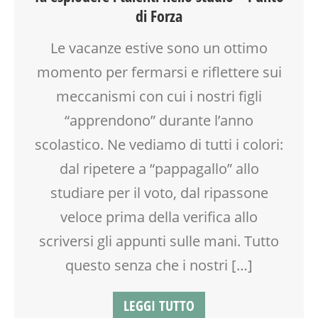
di Forza
FAMIGLIA
FORMAZIONE
Le vacanze estive sono un ottimo
GENITORE
momento per fermarsi e riflettere sui
GENITORI
GRUPPO ESTIVO
meccanismi con cui i nostri figli
LABORATORIO
“apprendono” durante l’anno
MOOD BOX
SCUOLA
scolastico. Ne vediamo di tutti i colori:
SOCIALIZZAZIONE
dal ripetere a “pappagallo” allo
SPAZIO
studiare per il voto, dal ripassone
TEENAGER
TEMPO LIBERO
veloce prima della verifica allo
VACANZE
scriversi gli appunti sulle mani. Tutto
VIA FARUFFINI
questo senza che i nostri […]
LEGGI TUTTO