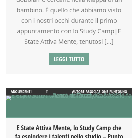
LABORATORIO
bambino. È quello che abbiamo visto
MAMME
con i nostri occhi durante il primo
OFFICINA
SCUOLA
appuntamento con lo Study Camp|E
SOCIALIZZAZIONE
State Attiva Mente, tenutosi […]
SPAZIO
TEATRO
LEGGI TUTTO
TEENAGER
TEMPO LIBERO
VACANZE
VIA FARUFFINI
WORKSHOP
ADOLESCENTI
AUTORE
ASSOCIAZIONE PUNTOUNO
ADULTI
ATTIVITÀ
DISLESSIA
DOPO SCUOLA
E State Attiva Mente, lo Study Camp che
ESTATE
fa esplodere i talenti nello studio – Punto
FACILITAZIONE GRAFICA