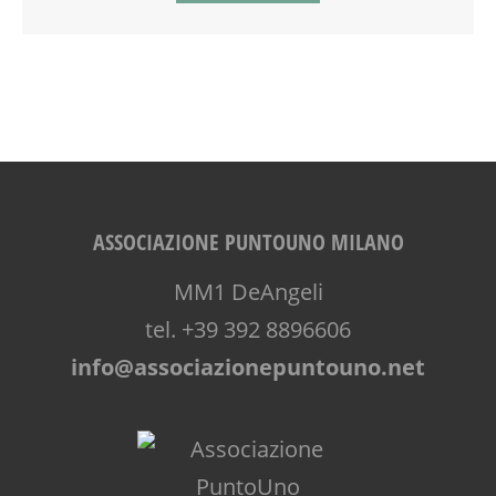
ASSOCIAZIONE PUNTOUNO MILANO
MM1 DeAngeli
tel. +39 392 8896606
info@associazionepuntouno.net