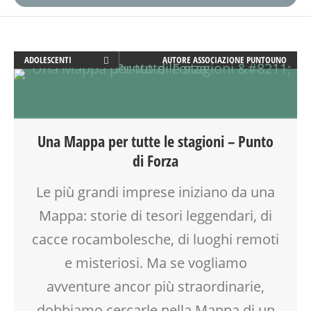
ADOLESCENTI
AUTORE
ASSOCIAZIONE PUNTOUNO
ADULTI
ATTIVITÀ
BENESSERE
CREATIVITÀ
Una Mappa per tutte le stagioni – Punto
DISEGNO
di Forza
DISLESSIA
DOPO SCUOLA
Le più grandi imprese iniziano da una
DSA
Mappa: storie di tesori leggendari, di
ESTATE
FACILITAZIONE GRAFICA
cacce rocambolesche, di luoghi remoti
FORMAZIONE
e misteriosi. Ma se vogliamo
GENITORE
avventure ancor più straordinarie,
GENITORI
GRUPPO ESTIVO
dobbiamo cercarle nella Mappa di un