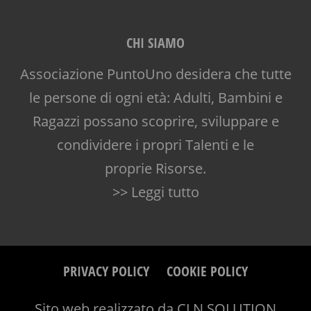
CHI SIAMO
Associazione PuntoUno desidera che tutte
le persone di ogni età: Adulti, Bambini e
Ragazzi possano scoprire, sviluppare e
condividere i propri Talenti e le
proprie Risorse.
>> Leggi tutto
PRIVACY POLICY
COOKIE POLICY
Sito web realizzato da
CLN SOLUTION