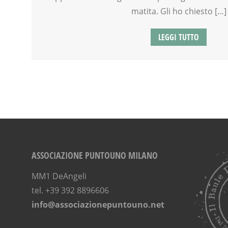
matita. Gli ho chiesto […]
LEGGI TUTTO
ASSOCIAZIONE PUNTOUNO MILANO
MM1 DeAngeli
tel. +39 392 8896606
info@associazionepuntouno.net