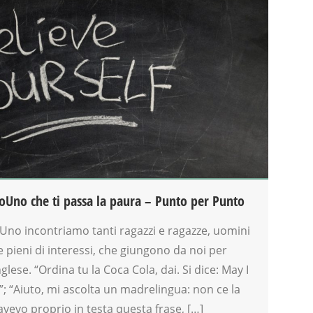
toUno che ti passa la paura – Punto per Punto
Uno incontriamo tanti ragazzi e ragazze, uomini
 e pieni di interessi, che giungono da noi per
nglese. “Ordina tu la Coca Cola, dai. Si dice: May I
”; “Aiuto, mi ascolta un madrelingua: non ce la
’avevo proprio in testa questa frase, […]