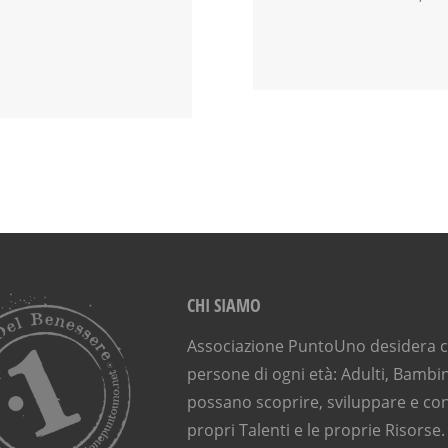
CHI SIAMO
Associazione PuntoUno desidera ch
persone di ogni età: Adulti, Bambin
possano scoprire, sviluppare e con
propri Talenti e le proprie Risorse.