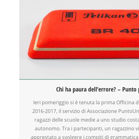
CLASSE
DOPO SCUOLA
DSA
EDUCATORE
FAMIGLIA
GENITORE
GENITORI
INSEGNANTI
MAMME
OFFICINA
PEDAGOGIA
SCUOLA
Chi ha paura dell’errore? – Punto
SOCIALIZZAZIONE
SPAZIO
Ieri pomeriggio si è tenuta la prima Officina 
TEENAGER
2016-2017, il servizio di Associazione Punto
TEMPO LIBERO
ragazzi delle scuole medie a uno studio cost
VIA FARUFFINI
autonomo. Tra i partecipanti, un ragazzino vi
apprestato a svolgere i compiti di grammatica i