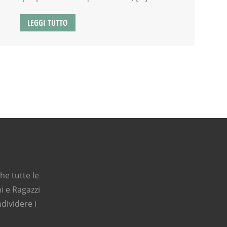
LEGGI TUTTO
e tutte le
i e Ragazzi
dividere i