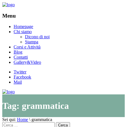
Menu
Homepage
Chi siamo
Dicono di noi
Stampa
Corsi e Attività
Blog
Contatti
Gallery&Video
Twitter
Facebook
Mail
Tag:
grammatica
Sei qui:
Home
\
grammatica
Cerca