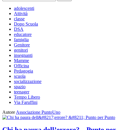
per:
adolescenti
Attività
classe
Dopo Scuola
DSA
educatore
famiglia
Genitore
genitori
insegnanti
Mamme
Officina
Pedagogia
scuola
socializzazione
spazio
teenager
Tempo Libero
Via Faruffini
Autore
Associazione PuntoUno
Chi ha paura dell’errore? – Punto per