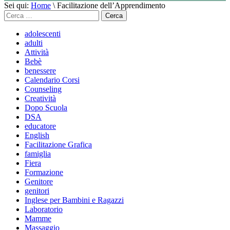
Sei qui:
Home
\
Facilitazione dell’Apprendimento
Cerca
per:
adolescenti
adulti
Attività
Bebè
benessere
Calendario Corsi
Counseling
Creatività
Dopo Scuola
DSA
educatore
English
Facilitazione Grafica
famiglia
Fiera
Formazione
Genitore
genitori
Inglese per Bambini e Ragazzi
Laboratorio
Mamme
Massaggio