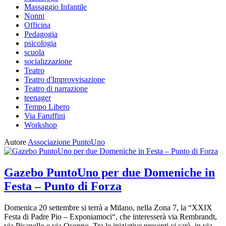
Massaggio Infantile
Nonni
Officina
Pedagogia
psicologia
scuola
socializzazione
Teatro
Teatro d'Improvvisazione
Teatro di narrazione
teenager
Tempo Libero
Via Faruffini
Workshop
Autore
Associazione PuntoUno
Gazebo PuntoUno per due Domeniche in
Festa – Punto di Forza
Domenica 20 settembre si terrà a Milano, nella Zona 7, la “XXIX
Festa di Padre Pio – Exponiamoci“, che interesserà via Rembrandt,
via Pisanello e via Osoppo. Tra le iniziative presenti ci sarà, in via