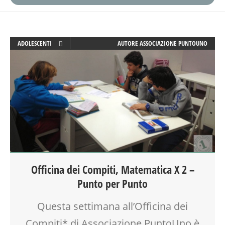
ADOLESCENTI
AUTORE
ASSOCIAZIONE PUNTOUNO
ATTIVITÀ
DISLESSIA
DOPO SCUOLA
DSA
EDUCATORE
GENITORE
GENITORI
LABORATORIO
OFFICINA
Officina dei Compiti, Matematica X 2 –
PEDAGOGIA
Punto per Punto
SCUOLA
SOCIALIZZAZIONE
Questa settimana all’Officina dei
SPAZIO
TEENAGER
Compiti* di Associazione PuntoUno è