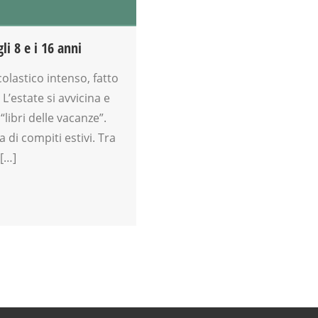
li 8 e i 16 anni
olastico intenso, fatto
. L’estate si avvicina e
libri delle vacanze”.
 di compiti estivi. Tra
 […]