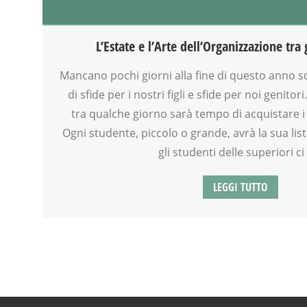
GENITORE
GENITORI
TEENAGER
L’Estate e l’Arte dell’Organizzazione tra g
VACANZE
Mancano pochi giorni alla fine di questo anno sc
di sfide per i nostri figli e sfide per noi genitori
tra qualche giorno sarà tempo di acquistare i “
Ogni studente, piccolo o grande, avrà la sua lista
gli studenti delle superiori ci
LEGGI TUTTO