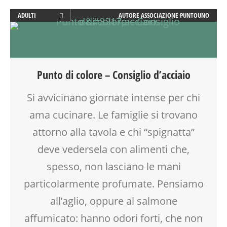
ADULTI
AUTORE
ASSOCIAZIONE PUNTOUNO
CUCINA
FAMIGLIA
FESTA
GENITORE
Punto di colore – Consiglio d’acciaio
GENITORI
MAMME
Si avvicinano giornate intense per chi
NONNI
ama cucinare. Le famiglie si trovano
SOCIALIZZAZIONE
TEMPO LIBERO
attorno alla tavola e chi “spignatta”
VIA FARUFFINI
deve vedersela con alimenti che,
spesso, non lasciano le mani
particolarmente profumate. Pensiamo
all’aglio, oppure al salmone
affumicato: hanno odori forti, che non