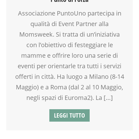
DSA
Associazione PuntoUno partecipa in
EDUCATORE
FACILITAZIONE GRAFICA
qualità di Event Partner alla
FAMIGLIA
Momsweek. Si tratta di un’iniziativa
FIABA
con l’obiettivo di festeggiare le
FORMAZIONE
GENITORE
mamme e offrire loro una serie di
GENITORI
eventi per orientarle tra tutti i servizi
GIOCO
offerti in città. Ha luogo a Milano (8-14
GIOCO-MOTRICITÀ
GRAVIDANZA
Maggio) e a Roma (dal 2 al 10 Maggio,
GRUPPO ESTIVO
negli spazi di Euroma2). La […]
INSEGNANTI
LABORATORIO
LEGGI TUTTO
LETTURA ANIMATA
MAMME
MASSAGGIO
MASSAGGIO INFANTILE