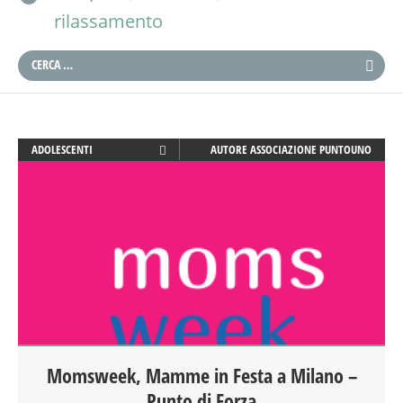
rilassamento
ADOLESCENTI
AUTORE
ASSOCIAZIONE PUNTOUNO
ADULTI
ANIMAZIONE
ARTE
ATTIVITÀ
BEBÈ
BENESSERE
COUNSELING
CREATIVITÀ
DISEGNO
Momsweek, Mamme in Festa a Milano –
DISLESSIA
Punto di Forza
DOCENTI