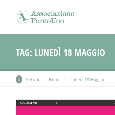
TAG:
LUNEDÌ 18 MAGGIO
\
Sei qui:
Home
Lunedì 18 Maggio
ADOLESCENTI
ADULTI