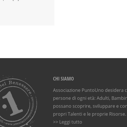
CHI SIAMO
Associazione PuntoUno desidera ch
persone di ogni età: Adulti, Bambin
possano scoprire, sviluppare e con
propri Talenti e le proprie Risorse.
>> Leggi tutto