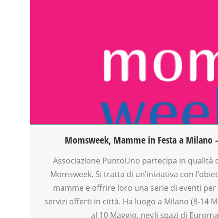
ANIMAZIONE
ARTE
ATTIVITÀ
BEBÈ
BENESSERE
COUNSELING
CREATIVITÀ
DISEGNO
DISLESSIA
DOCENTI
DSA
EDUCATORE
Momsweek, Mamme in Festa a Milano – 
FACILITAZIONE GRAFICA
FAMIGLIA
Associazione PuntoUno partecipa in qualità d
FIABA
Momsweek. Si tratta di un’iniziativa con l’obiet
FORMAZIONE
mamme e offrire loro una serie di eventi per o
GENITORE
servizi offerti in città. Ha luogo a Milano (8-14 
GENITORI
al 10 Maggio, negli spazi di Euroma