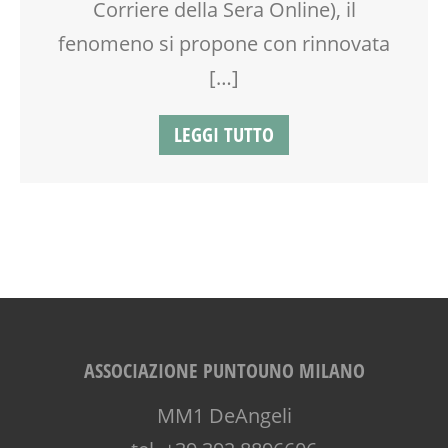
Corriere della Sera Online), il
TEATRO D'IMPROVVISAZIONE
fenomeno si propone con rinnovata
TEATRO DI NARRAZIONE
TEENAGER
[…]
TEMPO LIBERO
VACANZE
LEGGI TUTTO
VIA FARUFFINI
WEEKEND
ASSOCIAZIONE PUNTOUNO MILANO
MM1 DeAngeli