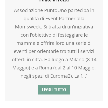
DSA
Associazione PuntoUno partecipa in
EDUCATORE
FACILITAZIONE GRAFICA
qualità di Event Partner alla
FAMIGLIA
Momsweek. Si tratta di un’iniziativa
FIABA
con l’obiettivo di festeggiare le
FORMAZIONE
GENITORE
mamme e offrire loro una serie di
GENITORI
eventi per orientarle tra tutti i servizi
GIOCO
offerti in città. Ha luogo a Milano (8-14
GIOCO-MOTRICITÀ
GRAVIDANZA
Maggio) e a Roma (dal 2 al 10 Maggio,
GRUPPO ESTIVO
negli spazi di Euroma2). La […]
INSEGNANTI
LABORATORIO
LEGGI TUTTO
LETTURA ANIMATA
MAMME
MASSAGGIO
MASSAGGIO INFANTILE