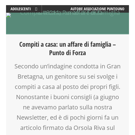
MOOD BOX
ADOLESCENTI
AUTORE
ASSOCIAZIONE PUNTOUNO
MOVIMENTO
ADULTI
MUSICA
ATTIVITÀ
NEO-MAMME
DOPO SCUOLA
NONNI
ESTATE
Compiti a casa: un affare di famiglia –
OFFICINA
FORMAZIONE
Punto di Forza
PEDAGOGIA
GENITORE
PRESCOLARE
GENITORI
Secondo un’indagine condotta in Gran
PRIMA INFANZIA
MAMME
PUERICULTURA
Bretagna, un genitore su sei svolge i
MOOD BOX
RIEQUILIBRIO ENERGETICO
OFFICINA
compiti a casa al posto dei propri figli.
SALUTE
PEDAGOGIA
Nonostante i buoni consigli (a giugno
SCUOLA
SCUOLA
SOCIALIZZAZIONE
ne avevamo parlato sulla nostra
TEENAGER
SPAZIO
TEMPO LIBERO
Newsletter, ed è di pochi giorni fa un
SPAZIO GIOCO
VIA FARUFFINI
articolo firmato da Orsola Riva sul
SPETTACOLO
TEATRO