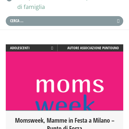
di famiglia
ADOLESCENTI
AUTORE
ASSOCIAZIONE PUNTOUNO
ADULTI
ANIMAZIONE
ARTE
ATTIVITÀ
BEBÈ
BENESSERE
COUNSELING
CREATIVITÀ
DISEGNO
Momsweek, Mamme in Festa a Milano –
DISLESSIA
Punto di Forza
DOCENTI