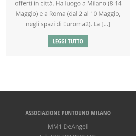
offerti in città. Ha luogo a Milano (8-14
FIABA
Maggio) e a Roma (dal 2 al 10 Maggio,
FORMAZIONE
GENITORE
negli spazi di Euroma2). La […]
GENITORI
GIOCO
LEGGI TUTTO
GIOCO-MOTRICITÀ
GRAVIDANZA
GRUPPO ESTIVO
INSEGNANTI
LABORATORIO
LETTURA ANIMATA
MAMME
MASSAGGIO
MASSAGGIO INFANTILE
MOOD BOX
ASSOCIAZIONE PUNTOUNO MILANO
MOVIMENTO
MM1 DeAngeli
MUSICA
NEO-MAMME