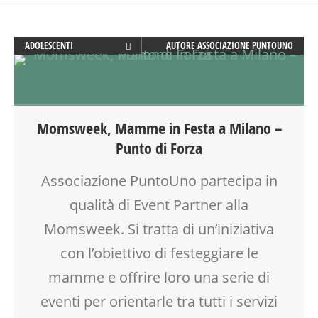
ADOLESCENTI
AUTORE
ASSOCIAZIONE PUNTOUNO
ADULTI
ANIMAZIONE
ARTE
ATTIVITÀ
Momsweek, Mamme in Festa a Milano –
BEBÈ
Punto di Forza
BENESSERE
COUNSELING
Associazione PuntoUno partecipa in
CREATIVITÀ
qualità di Event Partner alla
DISEGNO
DISLESSIA
Momsweek. Si tratta di un’iniziativa
DOCENTI
con l’obiettivo di festeggiare le
DSA
mamme e offrire loro una serie di
EDUCATORE
FACILITAZIONE GRAFICA
eventi per orientarle tra tutti i servizi
FAMIGLIA