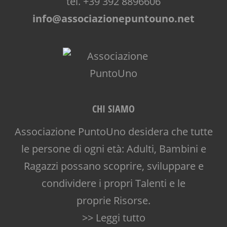
tel. +39 392 8896606
NONNI
info@associazionepuntouno.net
OFFICINA
PEDAGOGIA
PRESCOLARE
PRIMA INFANZIA
PUERICULTURA
RIEQUILIBRIO ENERGETICO
SALUTE
CHI SIAMO
SCUOLA
SOCIALIZZAZIONE
Associazione PuntoUno desidera che tutte
SPAZIO
le persone di ogni età: Adulti, Bambini e
SPAZIO GIOCO
SPETTACOLO
Ragazzi possano scoprire, sviluppare e
TEATRO
condividere i propri Talenti e le
TEATRO D'IMPROVVISAZIONE
proprie Risorse.
TEATRO DI NARRAZIONE
TEENAGER
>> Leggi tutto
TEMPO LIBERO