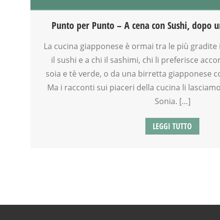
BIONATURALE
CUCINA
Punto per Punto – A cena con Sushi, dopo u
GENITORE
MAMME
La cucina giapponese è ormai tra le più gradite in
MASSAGGIO
il sushi e a chi il sashimi, chi li preferisce a
NATUROPATIA
soia e tè verde, o da una birretta giapponese 
NEO-MAMME
Ma i racconti sui piaceri della cucina li lasciam
NONNI
Sonia. […]
REFLESSOLOGIA PLANTARE
RIEQUILIBRIO ENERGETICO
LEGGI TUTTO
SALUTE
SHIATSU
SPAZIO
TAIJI QUAN
TEMPO LIBERO
VIA FARUFFINI