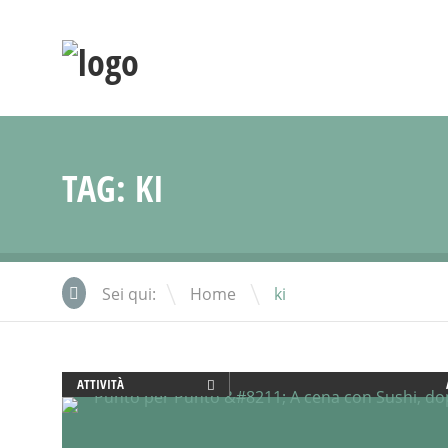
TAG:
KI
\
Sei qui:
Home
ki
ATTIVITÀ
AYURVEDICO
BENESSERE