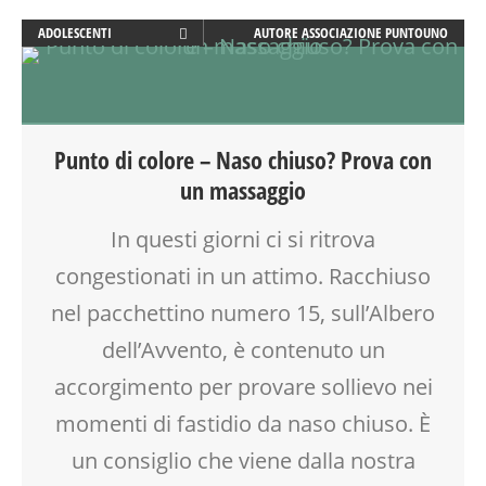
ADOLESCENTI
AUTORE
ASSOCIAZIONE PUNTOUNO
ADULTI
AYURVEDICO
BENESSERE
BIONATURALE
Punto di colore – Naso chiuso? Prova con
FAMIGLIA
un massaggio
GENITORE
GENITORI
In questi giorni ci si ritrova
MASSAGGIO
congestionati in un attimo. Racchiuso
NONNI
RIEQUILIBRIO ENERGETICO
nel pacchettino numero 15, sull’Albero
SALUTE
dell’Avvento, è contenuto un
TEENAGER
accorgimento per provare sollievo nei
VIA FARUFFINI
momenti di fastidio da naso chiuso. È
un consiglio che viene dalla nostra