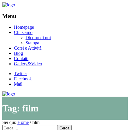
Menu
Homepage
Chi siamo
Dicono di noi
Stampa
Corsi e Attività
Blog
Contatti
Gallery&Video
Twitter
Facebook
Mail
Tag:
film
Sei qui:
Home
\
film
Cerca