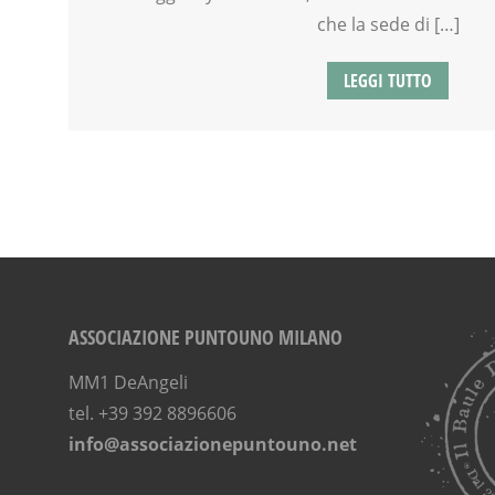
che la sede di […]
LEGGI TUTTO
ASSOCIAZIONE PUNTOUNO MILANO
MM1 DeAngeli
tel. +39 392 8896606
info@associazionepuntouno.net