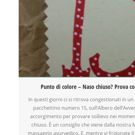
AYURVEDICO
BENESSERE
BIONATURALE
FAMIGLIA
GENITORE
GENITORI
MASSAGGIO
NONNI
RIEQUILIBRIO ENERGETICO
SALUTE
TEENAGER
VIA FARUFFINI
Punto di colore – Naso chiuso? Prova c
In questi giorni ci si ritrova congestionati in u
pacchettino numero 15, sull’Albero dell’Avve
accorgimento per provare sollievo nei momenti
chiuso. È un consiglio che viene dalla nostra M
massaggio ayurvedico. E, mentre vi frizionate il