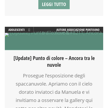
LEGGI TUTTO
SOCIALIZZAZIONE
SPAZIO
TEENAGER
TEMPO LIBERO
VIA FARUFFINI
ADOLESCENTI
AUTORE
ASSOCIAZIONE PUNTOUNO
YOGA
ADULTI
ARTE
CREATIVITÀ
GIOCO
[Update] Punto di colore – Ancora tra le
SOCIALIZZAZIONE
nuvole
TEENAGER
TEMPO LIBERO
Prosegue l’esposizione degli
VIA FARUFFINI
spaccanuvole. Apriamo con il cielo
VIA MARTINETTI
WEEKEND
dorato inviatoci da Manuela e vi
invitiamo a osservare la gallery qui