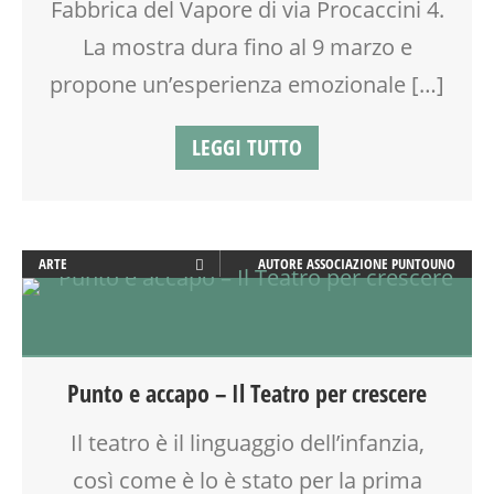
Fabbrica del Vapore di via Procaccini 4.
TEENAGER
La mostra dura fino al 9 marzo e
TEMPO LIBERO
VAN GOGH
propone un’esperienza emozionale […]
LEGGI TUTTO
ARTE
AUTORE
ASSOCIAZIONE PUNTOUNO
CREATIVITÀ
DOPO SCUOLA
GENITORE
GENITORI
Punto e accapo – Il Teatro per crescere
SOCIALIZZAZIONE
SPAZIO
Il teatro è il linguaggio dell’infanzia,
TEATRO
così come è lo è stato per la prima
TEATRO D'IMPROVVISAZIONE