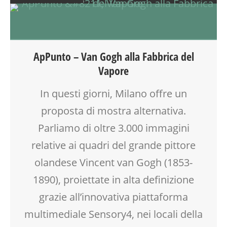
ADULTI
ARTE
DOPO SCUOLA
EDUCATORE
ApPunto – Van Gogh alla Fabbrica del
FABBRICA DEL VAPORE
Vapore
FAMIGLIA
GENITORE
In questi giorni, Milano offre un
GENITORI
proposta di mostra alternativa.
GITA
INSEGNANTI
Parliamo di oltre 3.000 immagini
LABORATORIO
relative ai quadri del grande pittore
MOSTRE
olandese Vincent van Gogh (1853-
NONNI
PITTURA
1890), proiettate in alta definizione
SCUOLA
grazie all’innovativa piattaforma
SENSORY4
multimediale Sensory4, nei locali della
SOCIALIZZAZIONE
SPAZIO