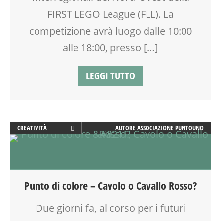
VIA FARUFFINI
FIRST LEGO League (FLL). La
WEEKEND
competizione avrà luogo dalle 10:00
alle 18:00, presso […]
LEGGI TUTTO
CREATIVITÀ
AUTORE
ASSOCIAZIONE PUNTOUNO
CUCINA
DOCENTI
LABORATORIO
MASSAGGIO
Punto di colore – Cavolo o Cavallo Rosso?
MASSAGGIO INFANTILE
TEMPO LIBERO
Due giorni fa, al corso per i futuri
VIA MARTINETTI