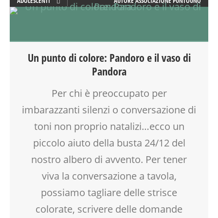
ADOLESCENTI
AUTORE
ASSOCIAZIONE PUNTOUNO
PSICOLOGIA
ADULTI
PSICOMOTRICITÀ
ARTE
REFLESSOLOGIA PLANTARE
REIKI
Un punto di colore: Pandoro e il vaso di
RIEQUILIBRIO ENERGETICO
Pandora
ROBOTICA
SALUTE
Per chi è preoccupato per
SCIENZA
SHIATSU
imbarazzanti silenzi o conversazione di
SOCIALIZZAZIONE
toni non proprio natalizi…ecco un
SPAZIO
piccolo aiuto della busta 24/12 del
TEATRO
TEATRO D'IMPROVVISAZIONE
nostro albero di avvento. Per tener
TEATRO DI NARRAZIONE
viva la conversazione a tavola,
TEENAGER
possiamo tagliare delle strisce
TEMPO LIBERO
VIA FARUFFINI
colorate, scrivere delle domande
VIA MARTINETTI