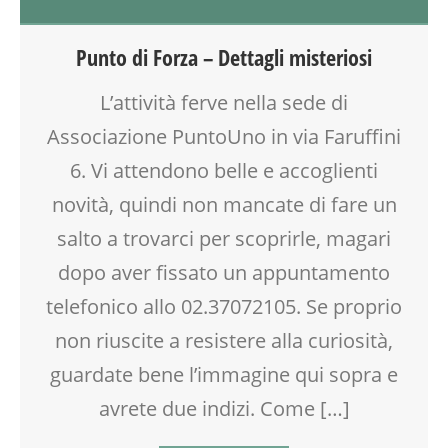
BIONATURALE
COUNSELING
Punto di Forza – Dettagli misteriosi
CREATIVITÀ
CUCINA
L’attività ferve nella sede di
DOPO SCUOLA
Associazione PuntoUno in via Faruffini
FAMIGLIA
GENITORI
6. Vi attendono belle e accoglienti
GIOCO
novità, quindi non mancate di fare un
LABORATORIO
salto a trovarci per scoprirle, magari
OFFICINA
PSICOLOGIA
dopo aver fissato un appuntamento
PSICOMOTRICITÀ
telefonico allo 02.37072105. Se proprio
REFLESSOLOGIA PLANTARE
non riuscite a resistere alla curiosità,
REIKI
RIEQUILIBRIO ENERGETICO
guardate bene l’immagine qui sopra e
ROBOTICA
avrete due indizi. Come […]
SALUTE
SHIATSU