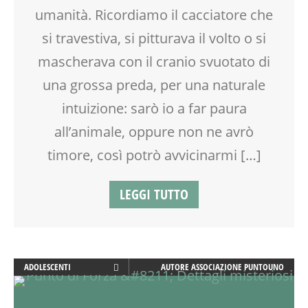
TEMPO LIBERO
umanità. Ricordiamo il cacciatore che
VIA FARUFFINI
si travestiva, si pitturava il volto o si
VIA MARTINETTI
mascherava con il cranio svuotato di
una grossa preda, per una naturale
intuizione: sarò io a far paura
all’animale, oppure non ne avrò
timore, così potrò avvicinarmi […]
LEGGI TUTTO
ADOLESCENTI
AUTORE
ASSOCIAZIONE PUNTOUNO
ADULTI
ATTIVITÀ