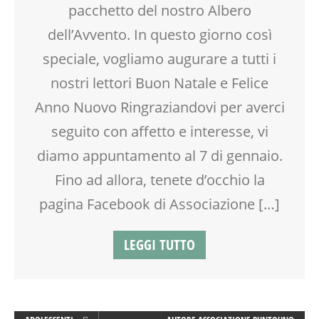
pacchetto del nostro Albero
CREATIVITÀ
CUCINA
dell’Avvento. In questo giorno così
DISLESSIA
speciale, vogliamo augurare a tutti i
DOPO SCUOLA
nostri lettori Buon Natale e Felice
DSA
ENGLISH
Anno Nuovo Ringraziandovi per averci
FAMIGLIA
seguito con affetto e interesse, vi
GENITORE
diamo appuntamento al 7 di gennaio.
GENITORI
LABORATORIO
Fino ad allora, tenete d’occhio la
MAMME
pagina Facebook di Associazione […]
MASSAGGIO
MASSAGGIO INFANTILE
LEGGI TUTTO
MUSICA
NONNI
OFFICINA
PEDAGOGIA
PILATES