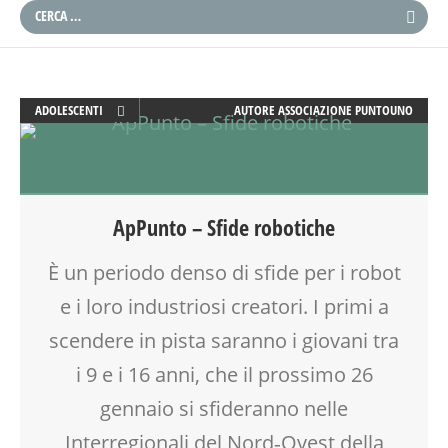
ADOLESCENTI
AUTORE
ASSOCIAZIONE PUNTOUNO
ATTIVITÀ
CREATIVITÀ
DOPO SCUOLA
ENGLISH
ApPunto – Sfide robotiche
GITA
LABORATORIO
È un periodo denso di sfide per i robot
ROBOTICA
e i loro industriosi creatori. I primi a
SCIENZA
SOCIALIZZAZIONE
scendere in pista saranno i giovani tra
SPAZIO
i 9 e i 16 anni, che il prossimo 26
TECNOLOGIA
gennaio si sfideranno nelle
TEENAGER
TEMPO LIBERO
Interregionali del Nord‐Ovest della