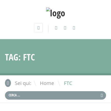
TAG:
FTC
\
Sei qui:
Home
FTC