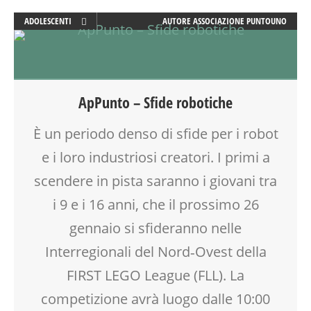
ADOLESCENTI
AUTORE
ASSOCIAZIONE PUNTOUNO
ATTIVITÀ
CREATIVITÀ
DOPO SCUOLA
ENGLISH
ApPunto – Sfide robotiche
GITA
LABORATORIO
È un periodo denso di sfide per i robot
ROBOTICA
e i loro industriosi creatori. I primi a
SCIENZA
SOCIALIZZAZIONE
scendere in pista saranno i giovani tra
SPAZIO
i 9 e i 16 anni, che il prossimo 26
TECNOLOGIA
gennaio si sfideranno nelle
TEENAGER
TEMPO LIBERO
Interregionali del Nord‐Ovest della
VIA FARUFFINI
FIRST LEGO League (FLL). La
WEEKEND
competizione avrà luogo dalle 10:00