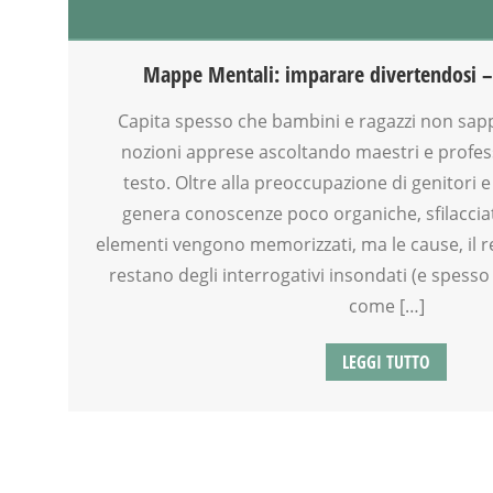
CLASSE
DISEGNO
DISLESSIA
Mappe Mentali: imparare divertendosi –
DOCENTI
DOPO SCUOLA
Capita spesso che bambini e ragazzi non sapp
DSA
nozioni apprese ascoltando maestri e profes
FACILITAZIONE GRAFICA
testo. Oltre alla preoccupazione di genitori 
FAMIGLIA
genera conoscenze poco organiche, sfilacciat
FORMAZIONE
elementi vengono memorizzati, ma le cause, il r
GENITORE
restano degli interrogativi insondati (e spesso
GENITORI
come […]
MAMME
PEDAGOGIA
SCUOLA
LEGGI TUTTO
TEENAGER
VIA FARUFFINI