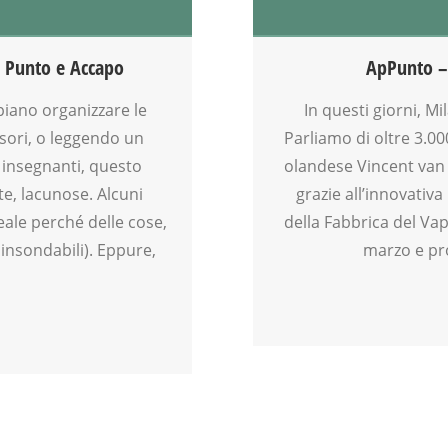
ARTE
DOPO SCUOLA
EDUCATORE
 Punto e Accapo
ApPunto – 
FABBRICA DEL VAPORE
FAMIGLIA
iano organizzare le
In questi giorni, M
GENITORE
sori, o leggendo un
Parliamo di oltre 3.00
GENITORI
e insegnanti, questo
olandese Vincent van 
GITA
e, lacunose. Alcuni
grazie all’innovativ
INSEGNANTI
eale perché delle cose,
della Fabbrica del Vap
LABORATORIO
 insondabili). Eppure,
marzo e pr
MOSTRE
NONNI
PITTURA
SCUOLA
SENSORY4
SOCIALIZZAZIONE
SPAZIO
TEENAGER