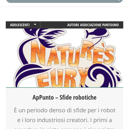
ADOLESCENTI
AUTORE
ASSOCIAZIONE PUNTOUNO
ATTIVITÀ
CREATIVITÀ
DOPO SCUOLA
ENGLISH
GITA
LABORATORIO
ROBOTICA
SCIENZA
SOCIALIZZAZIONE
ApPunto – Sfide robotiche
SPAZIO
TECNOLOGIA
È un periodo denso di sfide per i robot
TEENAGER
TEMPO LIBERO
e i loro industriosi creatori. I primi a
VIA FARUFFINI