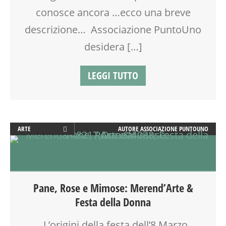
LABORATORIO
conosce ancora …ecco una breve
LETTURA ANIMATA
LUDOYOGA
descrizione… Associazione PuntoUno
MAMMA FIT
desidera […]
MAMME
MASSAGGIO INFANTILE
LEGGI TUTTO
MERCATINO
MOSAICO
MUSIC TOGETHER
MUSICA
NEO-MAMME
ARTE
AUTORE
ASSOCIAZIONE PUNTOUNO
NONNI
ATTIVITÀ
PAPÀ
CALENDARIO CORSI
PITTURA
CREATIVITÀ
PRE-PARTO
DISEGNO
Pane, Rose e Mimose: Merend’Arte &
SALUTE
LABORATORIO
Festa della Donna
SHIATSU
MAMME
SPAZIO GIOCO
PITTURA
L’origini della festa dell’8 Marzo