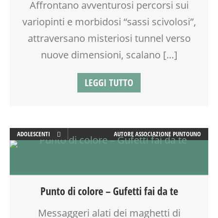
Affrontano avventurosi percorsi sui
TEMPO LIBERO
TESSUTI
variopinti e morbidosi “sassi scivolosi”,
VIA FARUFFINI
attraversano misteriosi tunnel verso
nuove dimensioni, scalano […]
LEGGI TUTTO
ADOLESCENTI
AUTORE
ASSOCIAZIONE PUNTOUNO
ADULTI
ARTE
ATTIVITÀ
CREATIVITÀ
Punto di colore – Gufetti fai da te
DOPO SCUOLA
GENITORE
Messaggeri alati dei maghetti di