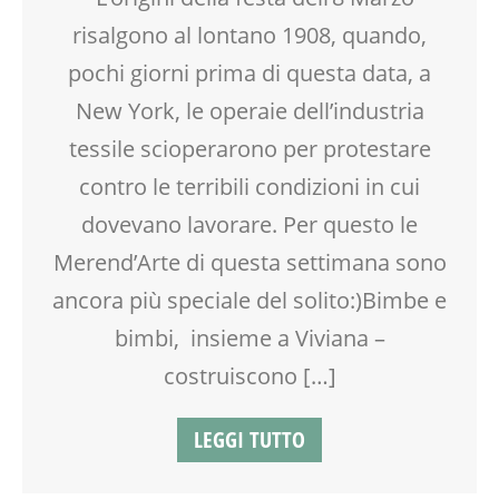
TAIJI QUAN
SPAZIO GIOCO
risalgono al lontano 1908, quando,
TEATRO
TEMPO LIBERO
TEMPO LIBERO
TESSUTI
pochi giorni prima di questa data, a
TESSUTI
New York, le operaie dell’industria
VIA FARUFFINI
tessile scioperarono per protestare
VIA MARTINETTI
contro le terribili condizioni in cui
dovevano lavorare. Per questo le
Merend’Arte di questa settimana sono
ancora più speciale del solito:)Bimbe e
bimbi, insieme a Viviana –
costruiscono […]
LEGGI TUTTO