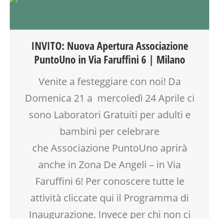
ARTE
ATTIVITÀ
BEBÈ
CALENDARIO CORSI
INVITO: Nuova Apertura Associazione
CINEFORUM
PuntoUno in Via Faruffini 6 | Milano
COMPITI
CORSI CUCINA SMALL & XLARGE
Venite a festeggiare con noi! Da
CREATIVITÀ
Domenica 21 a mercoledì 24 Aprile ci
CUCINA
DISEGNO
sono Laboratori Gratuiti per adulti e
DOPO SCUOLA
bambini per celebrare
ENGLISH
che Associazione PuntoUno aprirà
FELDENKRAIS
FITNESS
anche in Zona De Angeli – in Via
GENITORE
Faruffini 6! Per conoscere tutte le
GINNASTICA POSTURALE
attività cliccate qui il Programma di
GIOCO-MOTRICITÀ
INGLESE PER BAMBINI E RAGAZZI
Inaugurazione. Invece per chi non ci