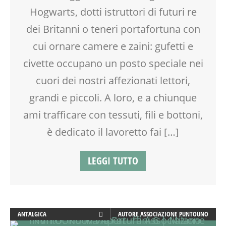
GENITORI
Hogwarts, dotti istruttori di futuri re
LABORATORIO
SOCIALIZZAZIONE
dei Britanni o teneri portafortuna con
TEENAGER
cui ornare camere e zaini: gufetti e
TEMPO LIBERO
civette occupano un posto speciale nei
TESSUTI
VIA FARUFFINI
cuori dei nostri affezionati lettori,
VIA MARTINETTI
grandi e piccoli. A loro, e a chiunque
ami trafficare con tessuti, fili e bottoni,
è dedicato il lavoretto fai […]
LEGGI TUTTO
ANTALGICA
AUTORE
ASSOCIAZIONE PUNTOUNO