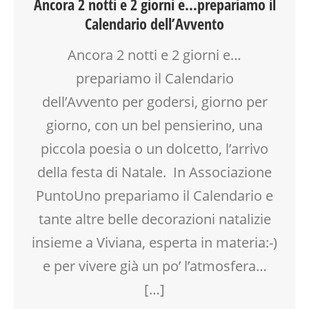
Ancora 2 notti e 2 giorni e…prepariamo il
LABORATORIO
Calendario dell’Avvento
MAMME
PITTURA
Ancora 2 notti e 2 giorni e…
SPAZIO GIOCO
prepariamo il Calendario
TEMPO LIBERO
TESSUTI
dell’Avvento per godersi, giorno per
giorno, con un bel pensierino, una
piccola poesia o un dolcetto, l’arrivo
della festa di Natale. In Associazione
PuntoUno prepariamo il Calendario e
tante altre belle decorazioni natalizie
insieme a Viviana, esperta in materia:-)
e per vivere già un po’ l’atmosfera…
[…]