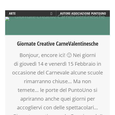
ARTE
AUTORE
ASSOCIAZIONE PUNTOUNO
ATTIVITÀ
CALENDARIO CORSI
CORSI CUCINA SMALL & XLARGE
CREATIVITÀ
Giornate Creative CarneValentinesche
CUCINA
DISEGNO
Bonjour, encore ici! 🙂 Nei giorni
DOPO SCUOLA
di giovedì 14 e venerdì 15 Febbraio in
ENGLISH
GIOCO-MOTRICITÀ
occasione del Carnevale alcune scuole
INGLESE PER BAMBINI E RAGAZZI
rimarranno chiuse… Ma non
LABORATORIO
temete… le porte del PuntoUno si
LETTURA ANIMATA
LUDOYOGA
apriranno anche quei giorni per
MAMME
accogliervi con delle spettacolari…
MUSICA