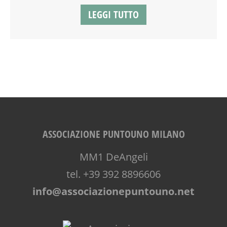
LEGGI TUTTO
ASSOCIAZIONE PUNTOUNO MILANO
MM1 DeAngeli
tel. +39 392 8896606
info@associazionepuntouno.net