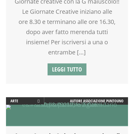
Giornate creative con la G maiuscolo!!
PITTURA
SPAZIO GIOCO
Le Giornate Creative iniziano alle
TEATRO
ore 8.30 e terminano alle ore 16.30,
TEMPO LIBERO
dopo aver fatto merenda tutti
TESSUTI
insieme! Per iscriversi a una o
entrambe […]
LEGGI TUTTO
ARTE
AUTORE
ASSOCIAZIONE PUNTOUNO
ATTIVITÀ
CALENDARIO CORSI
CREATIVITÀ
DISEGNO