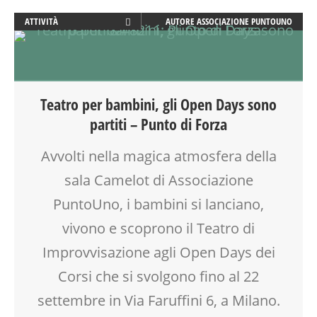
ATTIVITÀ
AUTORE
ASSOCIAZIONE PUNTOUNO
BENESSERE
CALENDARIO CORSI
CREATIVITÀ
DOPO SCUOLA
Teatro per bambini, gli Open Days sono
GENITORE
partiti – Punto di Forza
GENITORI
LABORATORIO
Avvolti nella magica atmosfera della
MAMME
sala Camelot di Associazione
MOOD BOX
MOVIMENTO
PuntoUno, i bambini si lanciano,
NONNI
vivono e scoprono il Teatro di
OPEN DAYS
Improvvisazione agli Open Days dei
SOCIALIZZAZIONE
SPAZIO
Corsi che si svolgono fino al 22
TEATRO
settembre in Via Faruffini 6, a Milano.
TEATRO D'IMPROVVISAZIONE