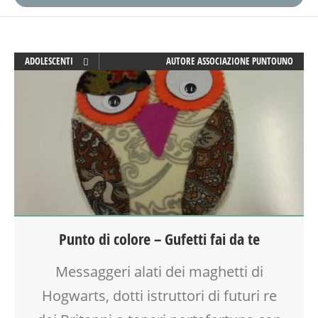
ADOLESCENTI
AUTORE
ASSOCIAZIONE PUNTOUNO
ADULTI
ARTE
ATTIVITÀ
CREATIVITÀ
DOPO SCUOLA
GENITORE
GENITORI
LABORATORIO
SOCIALIZZAZIONE
Punto di colore – Gufetti fai da te
TEENAGER
TEMPO LIBERO
Messaggeri alati dei maghetti di
TESSUTI
VIA FARUFFINI
Hogwarts, dotti istruttori di futuri re
VIA MARTINETTI