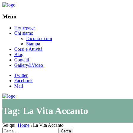
Menu
Homepage
Chi siamo
Dicono di noi
Stampa
Corsi e Attività
Blog
Contatti
Gallery&Video
Twitter
Facebook
Mail
Tag:
La Vita Accanto
Sei qui:
Home
\
La Vita Accanto
Cerca