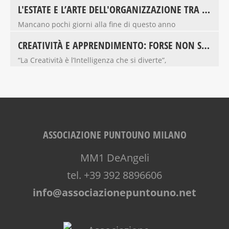
L'ESTATE E L’ARTE DELL'ORGANIZZAZIONE TRA GLI 8 E I 16 ANNI
Mancano pochi giorni alla fine di questo anno
CREATIVITÀ E APPRENDIMENTO: FORSE NON SAPEVI CHE...
“La Creatività è l’Intelligenza che si diverte”,
ASSOCIAZIONE PUNTOUNO MILANO
MM1 DeAngeli
tel. +39 392 8896606
info@associazionepuntouno.net