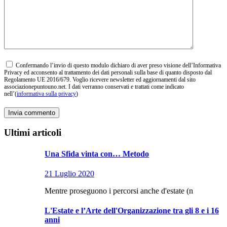
Confermando l’invio di questo modulo dichiaro di aver preso visione dell’Informativa
Privacy ed acconsento al trattamento dei dati personali sulla base di quanto disposto dal
Regolamento UE 2016/679. Voglio ricevere newsletter ed aggiornamenti dal sito
associazionepuntouno.net. I dati verranno conservati e trattati come indicato
nell’(
informativa sulla privacy
)
Ultimi articoli
Una Sfida vinta con… Metodo
21 Luglio 2020
Mentre proseguono i percorsi anche d'estate (n
L'Estate e l’Arte dell'Organizzazione tra gli 8 e i 16
anni