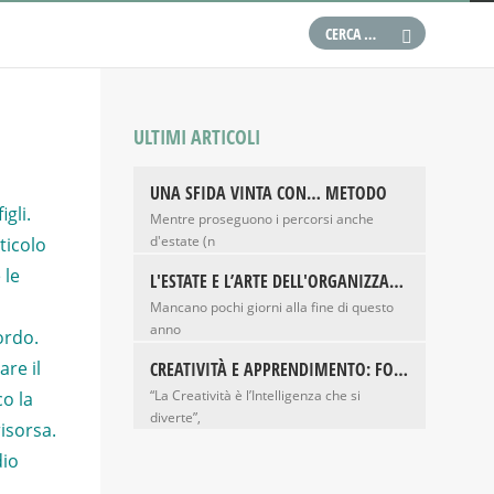
G
G
M
ULTIMI ARTICOLI
M
O
UNA SFIDA VINTA CON… METODO
gli.
P
Mentre proseguono i percorsi anche
d'estate (n
rticolo
S
 le
L'ESTATE E L’ARTE DELL'ORGANIZZAZIONE TRA GLI 8 E I 16 ANNI
T
Mancano pochi giorni alla fine di questo
T
anno
ordo.
V
are il
CREATIVITÀ E APPRENDIMENTO: FORSE NON SAPEVI CHE...
“La Creatività è l’Intelligenza che si
o la
diverte”,
isorsa.
dio