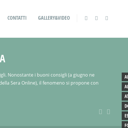
CONTATTI
GALLERY&VIDEO
ZA
gli. Nonostante i buoni consigli (a giugno ne
A
 della Sera Online), il fenomeno si propone con
A
A
D
E
F