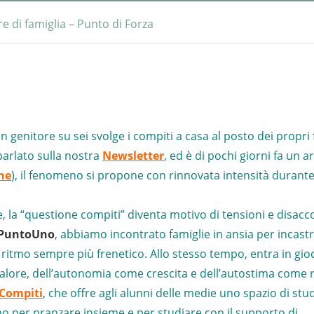
re di famiglia – Punto di Forza
genitore su sei svolge i compiti a casa al posto dei propri fi
arlato sulla nostra
Newsletter
, ed è di pochi giorni fa un a
ine
), il fenomeno si propone con rinnovata intensità durante
e, la “questione compiti” diventa motivo di tensioni e disacc
 PuntoUno
, abbiamo incontrato famiglie in ansia per incastr
ritmo sempre più frenetico. Allo stesso tempo, entra in gioc
 valore, dell’autonomia come crescita e dell’autostima come r
 Compiti
, che offre agli alunni delle medie uno spazio di stu
o per pranzare insieme e per studiare con il supporto di