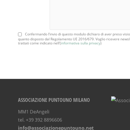
Confermando l’invio di questo modulo dichiaro di aver preso vision
quanto disposto dal Regolamento UE 2016/679. Voglio ricevere newsle
trattati come indicato nell’(
informativa sulla privacy
)
ASSOCIAZIONE PUNTOUNO MILANO
MM1 DeAngeli
tel. +39 392 8896606
info@associazionepuntouno.net