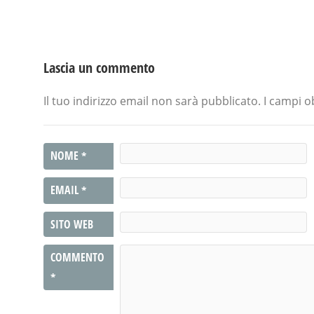
Lascia un commento
Il tuo indirizzo email non sarà pubblicato.
I campi o
NOME
*
EMAIL
*
SITO WEB
COMMENTO
*