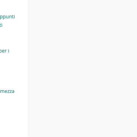
appunti
ti
er i
e mezza