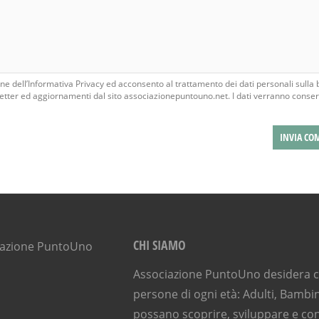
e dell’Informativa Privacy ed acconsento al trattamento dei dati personali sulla 
tter ed aggiornamenti dal sito associazionepuntouno.net. I dati verranno conser
CHI SIAMO
Associazione PuntoUno desidera ch
persone di ogni età: Adulti, Bambin
possano scoprire, sviluppare e con