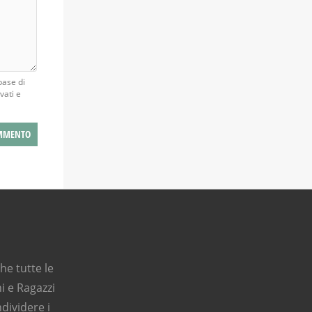
base di
vati e
e tutte le
i e Ragazzi
dividere i