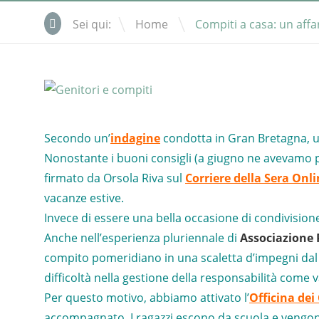
\
Sei qui:
Home
Compiti a casa: un affa
Secondo un’
indagine
condotta in Gran Bretagna, un 
Nonostante i buoni consigli (a giugno ne avevamo p
firmato da Orsola Riva sul
Corriere della Sera Onl
vacanze estive.
Invece di essere una bella occasione di condivision
Anche nell’esperienza pluriennale di
Associazione
compito pomeridiano in una scaletta d’impegni dal 
difficoltà nella gestione della responsabilità come
Per questo motivo, abbiamo attivato l’
Officina dei
accompagnato. I ragazzi escono da scuola e vengon