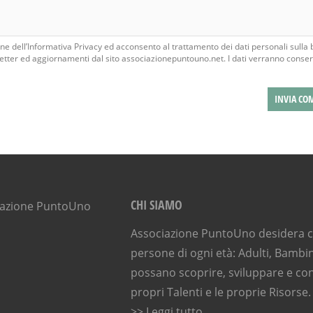
e dell’Informativa Privacy ed acconsento al trattamento dei dati personali sulla 
tter ed aggiornamenti dal sito associazionepuntouno.net. I dati verranno conser
CHI SIAMO
Associazione PuntoUno desidera ch
persone di ogni età: Adulti, Bambin
possano scoprire, sviluppare e con
propri Talenti e le proprie Risorse.
>> Leggi tutto