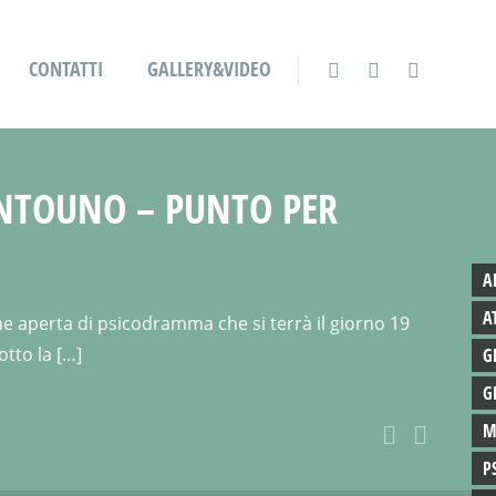
CONTATTI
GALLERY&VIDEO
UNTOUNO – PUNTO PER
A
A
one aperta di psicodramma che si terrà il giorno 19
otto la […]
G
G
M
P