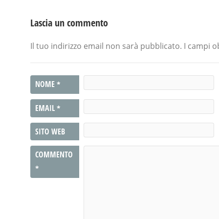
Lascia un commento
Il tuo indirizzo email non sarà pubblicato.
I campi o
NOME
*
EMAIL
*
SITO WEB
COMMENTO
*