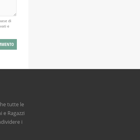
base di
vati e
e tutte le
i e Ragazzi
dividere i