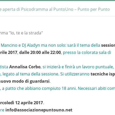
one aperta di Psicodramma al PuntoUno – Punto per Punto
ego Mancino e DJ Aladyn ma non solo: sarà il tema della
sessio
rile 2017
,
dalle 20:00 alle 22:00
, presso la colorata sala di
tista
Annalisa Corbo
, si inizierà e finirà un lavoro puntuale,
 legato al tema della sessione. Si utilizzeranno
tecniche isp
nuovo modo di guardarsi
.
, a patto che abbiano compiuto 18 anni. Necessari abiti com
coledì 12 aprile 2017
.
re
info@associazionepuntouno.net