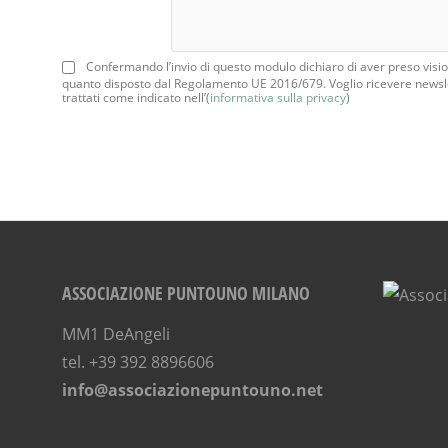
Confermando l’invio di questo modulo dichiaro di aver preso vision
quanto disposto dal Regolamento UE 2016/679. Voglio ricevere newsle
trattati come indicato nell’(
informativa sulla privacy
)
ASSOCIAZIONE PUNTOUNO MILANO
MM1 DeAngeli
tel. +39 392 8896606
info@associazionepuntouno.net