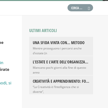
S
S
S
T
ULTIMI ARTICOLI
T
ne
UNA SFIDA VINTA CON… METODO
V
Mentre proseguono i percorsi anche
d'estate (n
L'ESTATE E L’ARTE DELL'ORGANIZZAZIONE TRA GLI 8 E I 16 ANNI
 in
Mancano pochi giorni alla fine di questo
irate
anno
CREATIVITÀ E APPRENDIMENTO: FORSE NON SAPEVI CHE...
odi, si
“La Creatività è l’Intelligenza che si
diverte”,