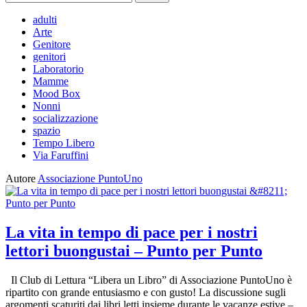
per:
adulti
Arte
Genitore
genitori
Laboratorio
Mamme
Mood Box
Nonni
socializzazione
spazio
Tempo Libero
Via Faruffini
Autore
Associazione PuntoUno
La vita in tempo di pace per i nostri
lettori buongustai – Punto per Punto
Il Club di Lettura “Libera un Libro” di Associazione PuntoUno è
ripartito con grande entusiasmo e con gusto! La discussione sugli
argomenti scaturiti dai libri letti insieme durante le vacanze estive –