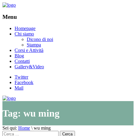
Menu
Homepage
Chi siamo
Dicono di noi
Stampa
Corsi e Attività
Blog
Contatti
Gallery&Video
Twitter
Facebook
Mail
Tag:
wu ming
Sei qui:
Home
\
wu ming
Cerca