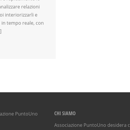
analizzare relazioni
 interiorizzarli e
 in tempo reale, con
]
CHI SIAMO
Associazione PuntoUno desidera ch