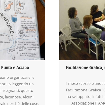
CLASSE
CREATIVITÀ
EDUCATORE
FACILITAZIONE GRAFICA
FORMAZIONE
LABORATORIO
MAMME
MOOD BOX
PEDAGOGIA
SCUOLA
VIA FARUFFINI
 Punto e Accapo
Facilitazione Grafica
iano organizzare le
Il mese scorso è andat
sori, o leggendo un
Facilitazione Grafica 
e insegnanti, questo
ha sviluppato, infatti
e, lacunose. Alcuni
Associazione ITAMA
eale perché delle cose,