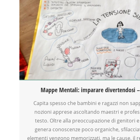
CLASSE
DISEGNO
DISLESSIA
DOCENTI
DOPO SCUOLA
DSA
FACILITAZIONE GRAFICA
FAMIGLIA
FORMAZIONE
GENITORE
GENITORI
MAMME
Mappe Mentali: imparare divertendosi –
PEDAGOGIA
SCUOLA
Capita spesso che bambini e ragazzi non sapp
TEENAGER
nozioni apprese ascoltando maestri e profes
VIA FARUFFINI
testo. Oltre alla preoccupazione di genitori 
genera conoscenze poco organiche, sfilacciat
elementi vengono memorizzati, ma le cause, il r