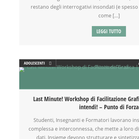
restano degli interrogativi insondati (e spesso
come […]
LEGGI TUTTO
ADOLESCENTI
ADULTI
ARTE
ATTIVITÀ
CREATIVITÀ
Last Minute! Workshop di Facilitazione Graf
DISEGNO
intendi! – Punto di Forza
DISLESSIA
DOCENTI
Studenti, Insegnanti e Formatori lavorano in
DSA
complessa e interconnessa, che mette a loro dis
EDUCATORE
dati. Insieme devono strutturare e sintetiz