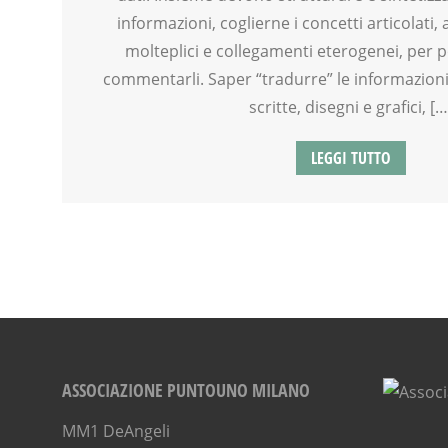
FORMAZIONE
informazioni, coglierne i concetti articolati, 
LABORATORIO
molteplici e collegamenti eterogenei, per poi
MOOD BOX
commentarli. Saper “tradurre” le informazioni
PEDAGOGIA
SCUOLA
scritte, disegni e grafici, […
TEENAGER
TEMPO LIBERO
LEGGI TUTTO
VIA FARUFFINI
WEEKEND
ASSOCIAZIONE PUNTOUNO MILANO
MM1 DeAngeli