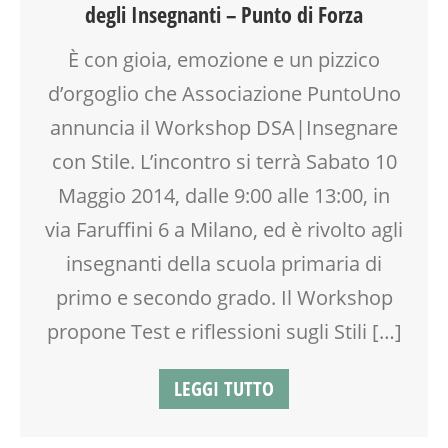
degli Insegnanti – Punto di Forza
EDUCATORE
INSEGNANTI
È con gioia, emozione e un pizzico
LABORATORIO
d’orgoglio che Associazione PuntoUno
MOOD BOX
PEDAGOGIA
annuncia il Workshop DSA|Insegnare
PSICOLOGIA
con Stile. L’incontro si terrà Sabato 10
RIEQUILIBRIO ENERGETICO
Maggio 2014, dalle 9:00 alle 13:00, in
SCUOLA
TEENAGER
via Faruffini 6 a Milano, ed è rivolto agli
VIA FARUFFINI
insegnanti della scuola primaria di
WEEKEND
primo e secondo grado. Il Workshop
propone Test e riflessioni sugli Stili […]
LEGGI TUTTO