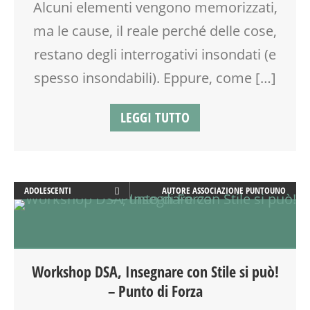
Alcuni elementi vengono memorizzati,
VIA FARUFFINI
ma le cause, il reale perché delle cose,
restano degli interrogativi insondati (e
spesso insondabili). Eppure, come […]
LEGGI TUTTO
ADOLESCENTI
AUTORE
ASSOCIAZIONE PUNTOUNO
ADULTI
CLASSE
DOCENTI
DSA
Workshop DSA, Insegnare con Stile si può!
EDUCATORE
– Punto di Forza
FORMAZIONE