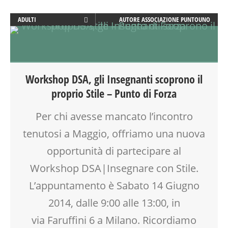
ADULTI
AUTORE
ASSOCIAZIONE PUNTOUNO
CLASSE
COMPITI
COUNSELING
DOCENTI
Workshop DSA, gli Insegnanti scoprono il
DSA
proprio Stile – Punto di Forza
EDUCATORE
INSEGNANTI
Per chi avesse mancato l’incontro
LABORATORIO
tenutosi a Maggio, offriamo una nuova
MOOD BOX
PEDAGOGIA
opportunità di partecipare al
PSICOLOGIA
Workshop DSA|Insegnare con Stile.
RIEQUILIBRIO ENERGETICO
L’appuntamento è Sabato 14 Giugno
SCUOLA
TEENAGER
2014, dalle 9:00 alle 13:00, in
VIA FARUFFINI
via Faruffini 6 a Milano. Ricordiamo
WEEKEND