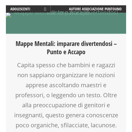
ADOLESCENTI
AUTORE
ASSOCIAZIONE PUNTOUNO
ADULTI
CLASSE
DISEGNO
DISLESSIA
Mappe Mentali: imparare divertendosi –
DOCENTI
Punto e Accapo
DOPO SCUOLA
DSA
Capita spesso che bambini e ragazzi
FACILITAZIONE GRAFICA
non sappiano organizzare le nozioni
FAMIGLIA
FORMAZIONE
apprese ascoltando maestri e
GENITORE
professori, o leggendo un testo. Oltre
GENITORI
alla preoccupazione di genitori e
MAMME
PEDAGOGIA
insegnanti, questo genera conoscenze
SCUOLA
poco organiche, sfilacciate, lacunose.
TEENAGER