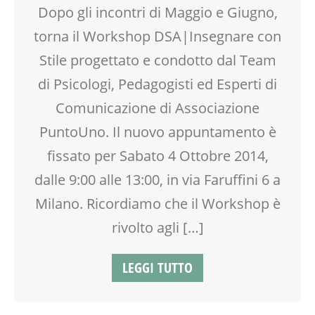
INSEGNANTI
Dopo gli incontri di Maggio e Giugno,
LABORATORIO
torna il Workshop DSA|Insegnare con
MOOD BOX
PEDAGOGIA
Stile progettato e condotto dal Team
PSICOLOGIA
di Psicologi, Pedagogisti ed Esperti di
RAGAZZI
Comunicazione di Associazione
RIEQUILIBRIO ENERGETICO
SCUOLA
PuntoUno. Il nuovo appuntamento è
SOCIALIZZAZIONE
fissato per Sabato 4 Ottobre 2014,
SPORTELLO D'ASCOLTO
dalle 9:00 alle 13:00, in via Faruffini 6 a
TEENAGER
TEMPO LIBERO
Milano. Ricordiamo che il Workshop è
VIA FARUFFINI
rivolto agli […]
WEEKEND
LEGGI TUTTO