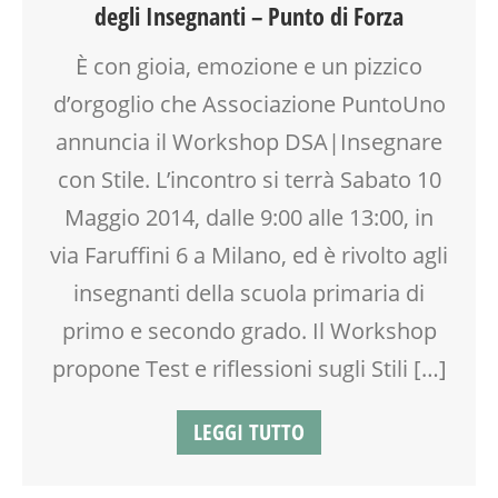
degli Insegnanti – Punto di Forza
EDUCATORE
INSEGNANTI
È con gioia, emozione e un pizzico
LABORATORIO
d’orgoglio che Associazione PuntoUno
MOOD BOX
PEDAGOGIA
annuncia il Workshop DSA|Insegnare
PSICOLOGIA
con Stile. L’incontro si terrà Sabato 10
RIEQUILIBRIO ENERGETICO
Maggio 2014, dalle 9:00 alle 13:00, in
SCUOLA
TEENAGER
via Faruffini 6 a Milano, ed è rivolto agli
VIA FARUFFINI
insegnanti della scuola primaria di
WEEKEND
primo e secondo grado. Il Workshop
propone Test e riflessioni sugli Stili […]
LEGGI TUTTO