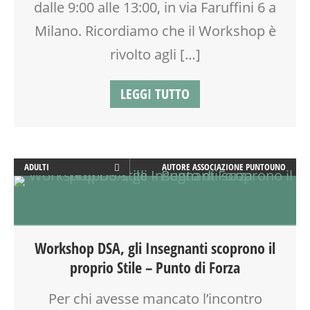
dalle 9:00 alle 13:00, in via Faruffini 6 a
TEENAGER
TEMPO LIBERO
Milano. Ricordiamo che il Workshop è
VIA FARUFFINI
rivolto agli […]
WEEKEND
LEGGI TUTTO
ADULTI
AUTORE
ASSOCIAZIONE PUNTOUNO
CLASSE
COMPITI
COUNSELING
DOCENTI
Workshop DSA, gli Insegnanti scoprono il
DSA
proprio Stile – Punto di Forza
EDUCATORE
INSEGNANTI
Per chi avesse mancato l’incontro
LABORATORIO