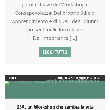
parola chiave del Workshop è
SCUOLA
Consapevolezza: Del proprio Stile di
SOCIALIZZAZIONE
SPAZIO
Apprendimento e di quelli degli alunni
TEATRO
presenti nelle loro classi.
TEENAGER
VIA FARUFFINI
Dell’importanza […]
WEEKEND
LEGGI TUTTO
ADULTI
AUTORE
ASSOCIAZIONE PUNTOUNO
CLASSE
COMPITI
COUNSELING
DOCENTI
DSA, un Workshop che cambia la vita
DSA