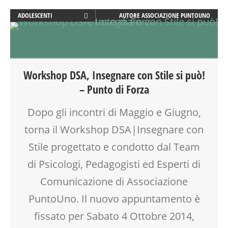
ADOLESCENTI
AUTORE
ASSOCIAZIONE PUNTOUNO
ADULTI
CLASSE
DOCENTI
DSA
Workshop DSA, Insegnare con Stile si può!
EDUCATORE
– Punto di Forza
FORMAZIONE
INSEGNANTI
Dopo gli incontri di Maggio e Giugno,
LABORATORIO
torna il Workshop DSA|Insegnare con
MOOD BOX
PEDAGOGIA
Stile progettato e condotto dal Team
PSICOLOGIA
di Psicologi, Pedagogisti ed Esperti di
RAGAZZI
Comunicazione di Associazione
RIEQUILIBRIO ENERGETICO
SCUOLA
PuntoUno. Il nuovo appuntamento è
SOCIALIZZAZIONE
fissato per Sabato 4 Ottobre 2014,
SPORTELLO D'ASCOLTO