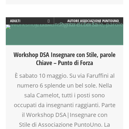
ADULTI
AUTORE
ASSOCIAZIONE PUNTOUNO
ATTIVITÀ
BENESSERE
CLASSE
CORSI E ATTIVITÀ
Workshop DSA Insegnare con Stile, parole
COUNSELING
Chiave – Punto di Forza
CREATIVITÀ
DISEGNO
È sabato 10 maggio. Su via Faruffini al
DOCENTI
numero 6 splende un bel sole. Nella
DSA
EDUCATORE
sala Camelot, tutti i posti sono
LABORATORIO
occupati da insegnanti raggianti. Parte
MOOD BOX
il Workshop DSA|Insegnare con
PEDAGOGIA
PSICOLOGIA
Stile di Associazione PuntoUno. La
RIEQUILIBRIO ENERGETICO