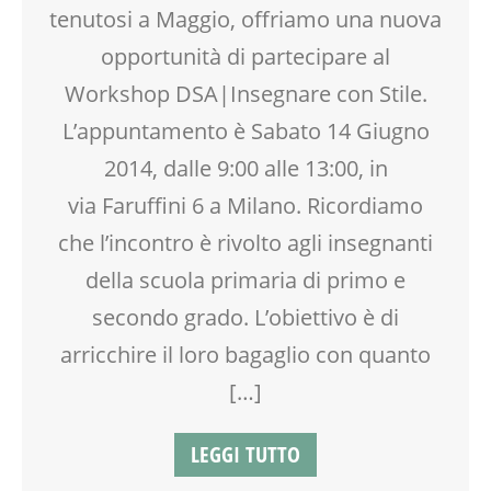
tenutosi a Maggio, offriamo una nuova
MOOD BOX
PEDAGOGIA
opportunità di partecipare al
PSICOLOGIA
Workshop DSA|Insegnare con Stile.
RIEQUILIBRIO ENERGETICO
L’appuntamento è Sabato 14 Giugno
SCUOLA
TEENAGER
2014, dalle 9:00 alle 13:00, in
VIA FARUFFINI
via Faruffini 6 a Milano. Ricordiamo
WEEKEND
che l’incontro è rivolto agli insegnanti
della scuola primaria di primo e
secondo grado. L’obiettivo è di
arricchire il loro bagaglio con quanto
[…]
LEGGI TUTTO