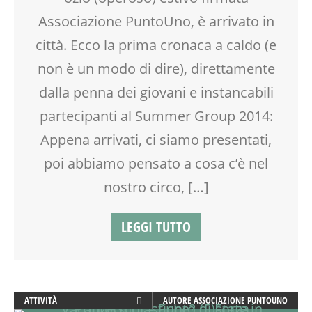
MOOD BOX
Associazione PuntoUno, è arrivato in
OFFICINA
città. Ecco la prima cronaca a caldo (e
PEDAGOGIA
SCUOLA
non è un modo di dire), direttamente
SOCIALIZZAZIONE
dalla penna dei giovani e instancabili
SPAZIO
partecipanti al Summer Group 2014:
SPAZIO GIOCO
TEATRO
Appena arrivati, ci siamo presentati,
TEATRO D'IMPROVVISAZIONE
poi abbiamo pensato a cosa c’è nel
TEATRO DI NARRAZIONE
TEMPO LIBERO
nostro circo, […]
VIA FARUFFINI
LEGGI TUTTO
ATTIVITÀ
AUTORE
ASSOCIAZIONE PUNTOUNO