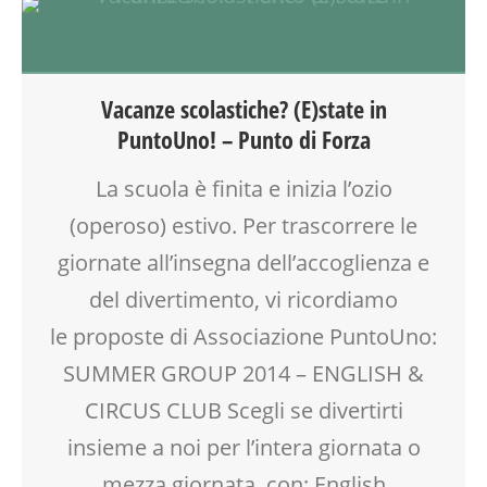
BENESSERE
CREATIVITÀ
DOPO SCUOLA
DSA
Vacanze scolastiche? (E)state in
EDUCATORE
PuntoUno! – Punto di Forza
ENGLISH
FAMIGLIA
La scuola è finita e inizia l’ozio
GENITORE
(operoso) estivo. Per trascorrere le
GENITORI
GIOCO
giornate all’insegna dell’accoglienza e
GRUPPO ESTIVO
del divertimento, vi ricordiamo
INGLESE PER BAMBINI E RAGAZZI
le proposte di Associazione PuntoUno:
LABORATORIO
MAMME
SUMMER GROUP 2014 – ENGLISH &
MOOD BOX
CIRCUS CLUB Scegli se divertirti
PEDAGOGIA
insieme a noi per l’intera giornata o
PSICOLOGIA
RIEQUILIBRIO ENERGETICO
mezza giornata, con: English