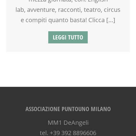
SALUTE
lab, avventure, racconti, teatro, circus
SCUOLA
SOCIALIZZAZIONE
e compiti quanto basta! Clicca […]
SPAZIO
SPAZIO GIOCO
LEGGI TUTTO
TEATRO
TEATRO D'IMPROVVISAZIONE
TEATRO DI NARRAZIONE
TEMPO LIBERO
VIA FARUFFINI
ASSOCIAZIONE PUNTOUNO MILANO
MM1 DeAngeli
tel. +39 392 8896606