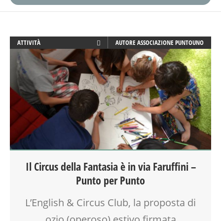
ATTIVITÀ
AUTORE
ASSOCIAZIONE PUNTOUNO
BENESSERE
CORSI E ATTIVITÀ
CREATIVITÀ
DISEGNO
DOPO SCUOLA
EDUCATORE
ENGLISH
GENITORE
GENITORI
Il Circus della Fantasia è in via Faruffini –
GIOCO
Punto per Punto
GRUPPO ESTIVO
INGLESE PER BAMBINI E RAGAZZI
L’English & Circus Club, la proposta di
LABORATORIO
MAMME
ozio (operoso) estivo firmata