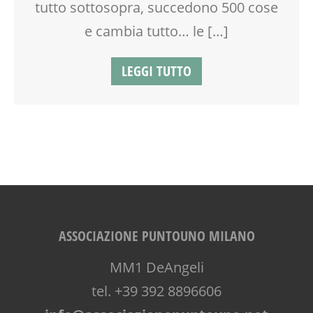
tutto sottosopra, succedono 500 cose
OFFICINA
SCUOLA
e cambia tutto… le […]
SOCIALIZZAZIONE
SPAZIO
LEGGI TUTTO
TEENAGER
TEMPO LIBERO
VIA FARUFFINI
VIA MARTINETTI
ASSOCIAZIONE PUNTOUNO MILANO
MM1 DeAngeli
tel. +39 392 8896606