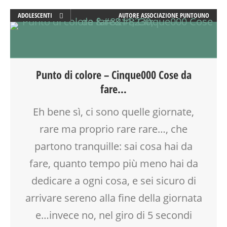
ADOLESCENTI
AUTORE
ASSOCIAZIONE PUNTOUNO
ADULTI
ARTE
ATTIVITÀ
BAMBINI
Punto di colore – Cinque000 Cose da
BENESSERE
fare…
COMPITI
CREATIVITÀ
Eh bene sì, ci sono quelle giornate,
DOPO SCUOLA
rare ma proprio rare rare…, che
FAMIGLIA
FESTA
partono tranquille: sai cosa hai da
GENITORI
fare, quanto tempo più meno hai da
GIOCO
dedicare a ogni cosa, e sei sicuro di
MAMME
MEDITAZIONE
arrivare sereno alla fine della giornata
MILANO
e…invece no, nel giro di 5 secondi
MUSICA