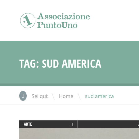
TAG:
SUD AMERICA
\
Sei qui:
Home
sud america
ARTE
ATTIVITÀ