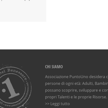
CHI SIAMO
Associazione PuntoUno desidera ch
persone di ogni età: Adulti, Bambin
possano scoprire, sviluppare e con
propri Talenti e le proprie Risorse.
>> Leggi tutto