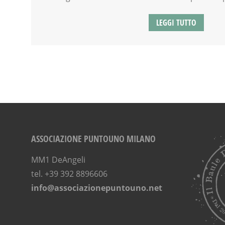
LEGGI TUTTO
ASSOCIAZIONE PUNTOUNO MILANO
MM1 DeAngeli
tel. +39 392 8896606
info@associazionepuntouno.net