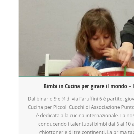
CORSI CUCINA SMALL & XLARGE
CREATIVITÀ
CUCINA
GENITORE
GENITORI
MAMME
SOCIALIZZAZIONE
SPAZIO
TEMPO LIBERO
VIA FARUFFINI
Bimbi in Cucina per girare il mondo – 
Dal binario 9 e ¾ di via Faruffini 6 è partito, gio
Cucina per Piccoli Cuochi di Associazione Punt
è dedicata alla cucina internazionale. La no
conducendo i talentuosi bimbi dai 6 ai 10 a
ghiottonerie di tre continenti. La prima ta