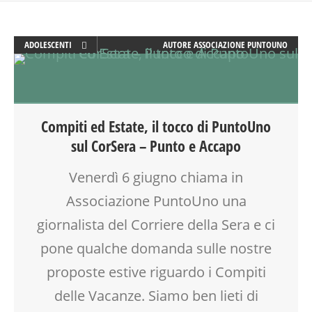
ADOLESCENTI
AUTORE
ASSOCIAZIONE PUNTOUNO
ADULTI
BENESSERE
CREATIVITÀ
DOCENTI
Compiti ed Estate, il tocco di PuntoUno
DOPO SCUOLA
sul CorSera – Punto e Accapo
DSA
EDUCATORE
Venerdì 6 giugno chiama in
FAMIGLIA
Associazione PuntoUno una
GENITORE
GENITORI
giornalista del Corriere della Sera e ci
GRUPPO ESTIVO
pone qualche domanda sulle nostre
LABORATORIO
proposte estive riguardo i Compiti
MAMME
MOOD BOX
delle Vacanze. Siamo ben lieti di
OFFICINA