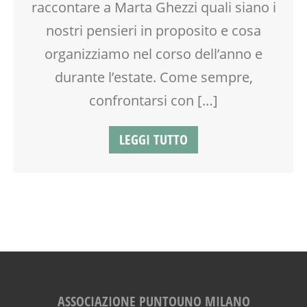
raccontare a Marta Ghezzi quali siano i
PEDAGOGIA
nostri pensieri in proposito e cosa
PSICOLOGIA
SCUOLA
organizziamo nel corso dell’anno e
SOCIALIZZAZIONE
durante l’estate. Come sempre,
SPAZIO
TEENAGER
confrontarsi con […]
TEMPO LIBERO
VIA FARUFFINI
LEGGI TUTTO
ASSOCIAZIONE PUNTOUNO MILANO